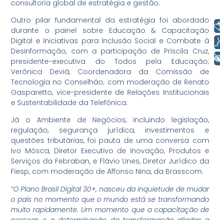
consultoria global de estratégia e gestão.
Outro pilar fundamental da estratégia foi abordado
Libras
durante o painel sobre Educação & Capacitação
Digital e Iniciativas para Inclusão Social e Combate à
Voz
Desinformação, com a participação de Priscila Cruz,
+ Acessibilidade
presidente-executiva do Todos pela Educação;
Verônica Deviá, Coordenadora da Comissão de
Tecnologia no Conselhão; com moderação de Renato
Gasparetto, vice-presidente de Relações Institucionais
e Sustentabilidade da Telefônica.
Já o Ambiente de Negócios, incluindo legislação,
regulação, segurança jurídica, investimentos e
questões tributárias, foi pauta de uma conversa com
Ivo Mósca, Diretor Executivo de Inovação, Produtos e
Serviços da Febraban, e Flávio Unes, Diretor Jurídico da
Fiesp, com moderação de Affonso Nina, da Brasscom.
“O Plano Brasil Digital 30+, nasceu da inquietude de mudar
o país no momento que o mundo está se transformando
muito rapidamente. Um momento que a capacitação de
pessoas e a determinação da transformação aliadas a