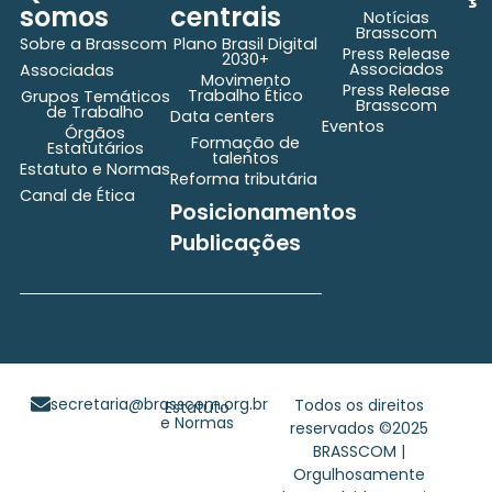
somos
centrais
Notícias
Brasscom
Sobre a Brasscom
Plano Brasil Digital
Press Release
2030+
Associados
Associadas
Movimento
Press Release
Trabalho Ético
Grupos Temáticos
Brasscom
de Trabalho
Data centers
Eventos
Órgãos
Formação de
Estatutários
talentos
Estatuto e Normas
Reforma tributária
Canal de Ética
Posicionamentos
Publicações
secretaria@brasscom.org.br
Todos os direitos
Estatuto
e Normas
reservados ©2025
BRASSCOM |
Orgulhosamente