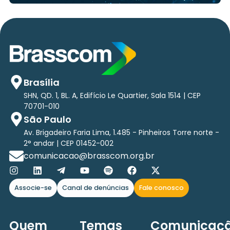
Brasília
SHN, QD. 1, BL. A, Edifício Le Quartier, Sala 1514 | CEP
70701-010
São Paulo
Av. Brigadeiro Faria Lima, 1.485 - Pinheiros Torre norte -
2° andar | CEP 01452-002
comunicacao@brasscom.org.br
Associe-se
Canal de denúncias
Fale conosco
Quem
Temas
Comunicaç