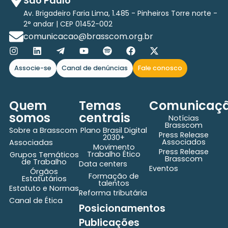
São Paulo
Av. Brigadeiro Faria Lima, 1.485 - Pinheiros Torre norte -
2° andar | CEP 01452-002
comunicacao@brasscom.org.br
Associe-se
Canal de denúncias
Fale conosco
Quem
Temas
Comunicaç
somos
centrais
Notícias
Brasscom
Sobre a Brasscom
Plano Brasil Digital
Press Release
2030+
Associados
Associadas
Movimento
Press Release
Trabalho Ético
Grupos Temáticos
Brasscom
de Trabalho
Data centers
Eventos
Órgãos
Formação de
Estatutários
talentos
Estatuto e Normas
Reforma tributária
Canal de Ética
Posicionamentos
Publicações