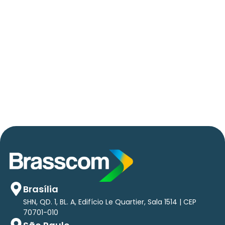
06/05/2026
Press Release Brasscom
AVISO DE PAUTA:
Em TecForum Pocket, Brasscom divulga
relatório exclusivo com projeção de até R$ 2
tri em tecnologias até 2029
Brasília
SHN, QD. 1, BL. A, Edifício Le Quartier, Sala 1514 | CEP
70701-010