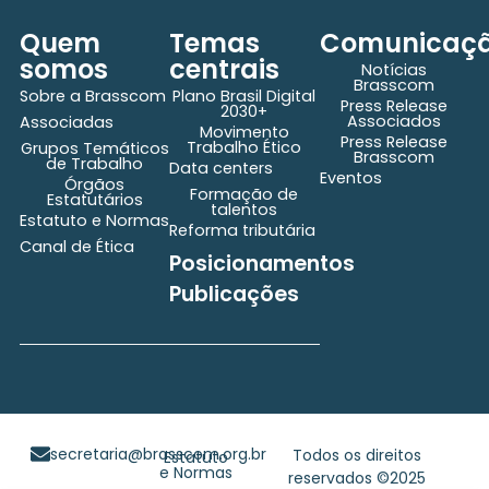
Quem
Temas
Comunicaç
somos
centrais
Notícias
Brasscom
Sobre a Brasscom
Plano Brasil Digital
Press Release
2030+
Associados
Associadas
Movimento
Press Release
Trabalho Ético
Grupos Temáticos
Brasscom
de Trabalho
Data centers
Eventos
Órgãos
Formação de
Estatutários
talentos
Estatuto e Normas
Reforma tributária
Canal de Ética
Posicionamentos
Publicações
secretaria@brasscom.org.br
Todos os direitos
Estatuto
e Normas
reservados ©2025