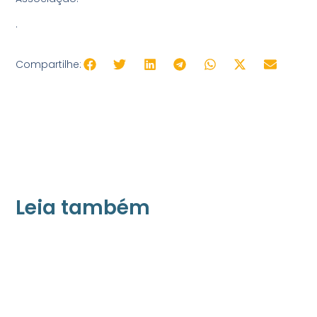
.
Compartilhe:
Leia também
21/05/2026
Press Release Associados
Apenas 16% rejeitam pagar taxa para ter
acesso a serviços digitais ao alugar imóvel,
revela pesquisa Datafolha