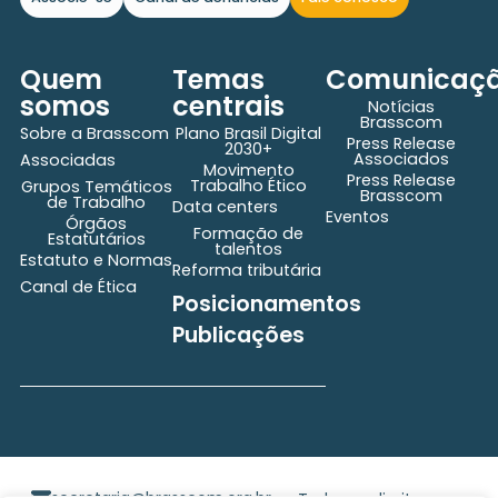
Quem
Temas
Comunicaç
somos
centrais
Notícias
Brasscom
Sobre a Brasscom
Plano Brasil Digital
Press Release
2030+
Associados
Associadas
Movimento
Press Release
Trabalho Ético
Grupos Temáticos
Brasscom
de Trabalho
Data centers
Eventos
Órgãos
Formação de
Estatutários
talentos
Estatuto e Normas
Reforma tributária
Canal de Ética
Posicionamentos
Publicações
secretaria@brasscom.org.br