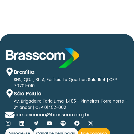
tri em tecnologias até 2029
Brasília
SHN, QD. 1, BL. A, Edifício Le Quartier, Sala 1514 | CEP
70701-010
São Paulo
Av. Brigadeiro Faria Lima, 1.485 - Pinheiros Torre norte -
2° andar | CEP 01452-002
comunicacao@brasscom.org.br
Associe-se
Canal de denúncias
Fale conosco