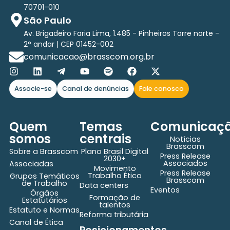
70701-010
São Paulo
Av. Brigadeiro Faria Lima, 1.485 - Pinheiros Torre norte -
2° andar | CEP 01452-002
comunicacao@brasscom.org.br
Associe-se
Canal de denúncias
Fale conosco
Quem
Temas
Comunicaç
somos
centrais
Notícias
Brasscom
Sobre a Brasscom
Plano Brasil Digital
Press Release
2030+
Associados
Associadas
Movimento
Press Release
Trabalho Ético
Grupos Temáticos
Brasscom
de Trabalho
Data centers
Eventos
Órgãos
Formação de
Estatutários
talentos
Estatuto e Normas
Reforma tributária
Canal de Ética