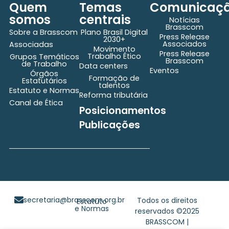
Quem
Temas
Comunicaç
somos
centrais
Notícias
Brasscom
Sobre a Brasscom
Plano Brasil Digital
Press Release
2030+
Associados
Associadas
Movimento
Press Release
Trabalho Ético
Grupos Temáticos
Brasscom
de Trabalho
Data centers
Eventos
Órgãos
Formação de
Estatutários
talentos
Estatuto e Normas
Reforma tributária
Canal de Ética
Posicionamentos
Publicações
secretaria@brasscom.org.br
Todos os direitos
Estatuto
e Normas
reservados ©2025
BRASSCOM |