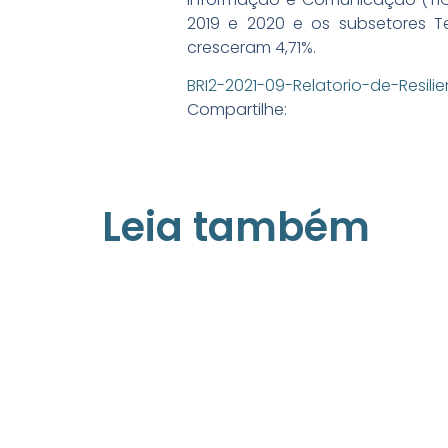
2019 e 2020 e os subsetores Te
cresceram 4,71%.
BRI2-2021-09-Relatorio-de-Resil
Compartilhe:
Leia também
21/05/2026
Press Release Associados
Apenas 16% rejeitam pagar taxa para
ter acesso a serviços digitais ao aluga
imóvel, revela pesquisa Datafolha