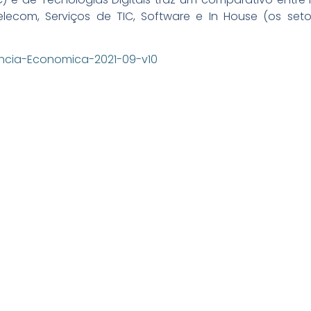
lecom, Serviços de TIC, Software e In House (os seto
iencia-Economica-2021-09-v10
08/05/2026
0
Press Release Brasscom
P
Estudo da Brasscom projeta até R$ 2
A
r
trilhões em investimentos em
E
tecnologias até 2029
r
a