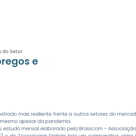
s do Setor
pregos e
strado mais resiliente frente a outros setores do merca
 mesmo apesar da pandemia.
os, estudo mensal elaborado pela Brasscom – Associaçã
 e de Tecnologias Digitais traz um comparativo entre