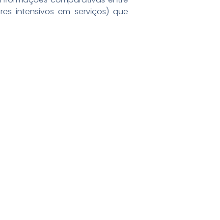
res intensivos em serviços) que
6/05/2026
ress Release Brasscom
VISO DE PAUTA:
m TecForum Pocket, Brasscom divulga
elatório exclusivo com projeção de
té R$ 2 tri em tecnologias até 2029