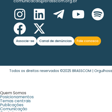
comunicacao@brasscom.org.br
Associe-se
Canal de denúncias
Fale conosco
Todos os direitos reservados ©2025 BRASSCOM | Orgulho
Quem Somos
Posicionamentos
Temas centrais
Publicações
Comunicação