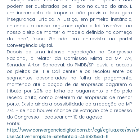
podem ser quebrados pelo Fisco no curso do ano. É
um incremento de imposto não previsto. Isso gera
insegurança jurídica. A justiça, em primeira instância,
entendeu a nossa argumentação e foi favorável ao
nosso pleito de manter o modelo definido no começo
do ano”, frisou Gallindo em entrevista ao
portal
Convergência Digital
.
Depois de uma intensa negociação no Congresso
Nacional, o relator da Comissão Mista da MP 774,
Senador Airton Sandoval, do PMDB/SP, ouviu e acatou
os pleitos de TI e Call center e os recolou entre os
segmentos desonerados na folha de pagamento,
mantendo até a opção de as empresas pagarem o
tributo por 20% da folha de pagamento e não pela
receita bruta, como preferem as empresas de menor
porte. Existe ainda a possibilidade de a redação da MP
774 – se não houver chance de votação até o recesso
do Congresso – caducar em 10 de agosto.
Fonte:
http://www.convergenciadigital.com.br/cgi/cgilua.exe/sys/s
UserActiveTemplate=site&infoid=45683&sid=11