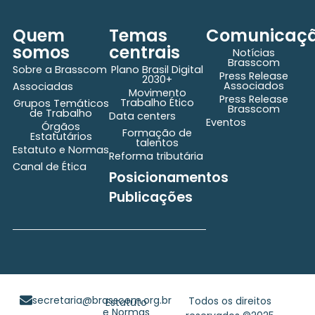
Quem
Temas
Comunicaç
somos
centrais
Notícias
Brasscom
Sobre a Brasscom
Plano Brasil Digital
Press Release
2030+
Associados
Associadas
Movimento
Press Release
Trabalho Ético
Grupos Temáticos
Brasscom
de Trabalho
Data centers
Eventos
Órgãos
Formação de
Estatutários
talentos
Estatuto e Normas
Reforma tributária
Canal de Ética
Posicionamentos
Publicações
secretaria@brasscom.org.br
Todos os direitos
Estatuto
e Normas