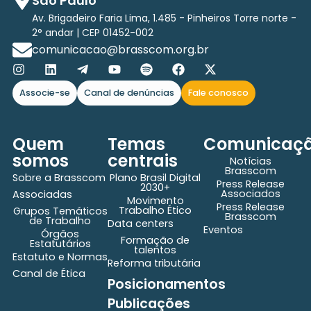
São Paulo
Av. Brigadeiro Faria Lima, 1.485 - Pinheiros Torre norte -
2° andar | CEP 01452-002
comunicacao@brasscom.org.br
Associe-se
Canal de denúncias
Fale conosco
Quem
Temas
Comunicaç
somos
centrais
Notícias
Brasscom
Sobre a Brasscom
Plano Brasil Digital
Press Release
2030+
Associados
Associadas
Movimento
Press Release
Trabalho Ético
Grupos Temáticos
Brasscom
de Trabalho
Data centers
Eventos
Órgãos
Formação de
Estatutários
talentos
Estatuto e Normas
Reforma tributária
Canal de Ética
Posicionamentos
Publicações