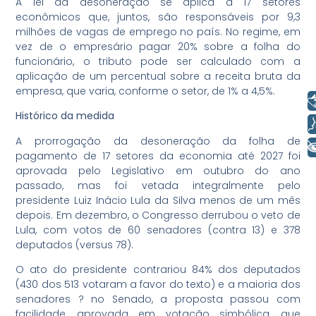
A lei da desoneração se aplica a 17 setores
econômicos que, juntos, são responsáveis por 9,3
milhões de vagas de emprego no país. No regime, em
vez de o empresário pagar 20% sobre a folha do
funcionário, o tributo pode ser calculado com a
aplicação de um percentual sobre a receita bruta da
empresa, que varia, conforme o setor, de 1% a 4,5%.
Libras
Histórico da medida
Voz
A prorrogação da desoneração da folha de
+ Acessibilidade
pagamento de 17 setores da economia até 2027 foi
aprovada pelo Legislativo em outubro do ano
passado, mas foi vetada integralmente pelo
presidente Luiz Inácio Lula da Silva menos de um mês
depois. Em dezembro, o Congresso derrubou o veto de
Lula, com votos de 60 senadores (contra 13) e 378
deputados (versus 78).
O ato do presidente contrariou 84% dos deputados
(430 dos 513 votaram a favor do texto) e a maioria dos
senadores ? no Senado, a proposta passou com
facilidade, aprovada em votação simbólica, que