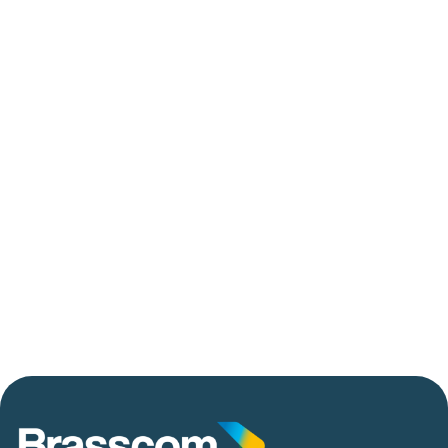
trilhões em investimentos em tecnologias
até 2029
06/05/2026
Press Release Brasscom
AVISO DE PAUTA:
Em TecForum Pocket, Brasscom divulga
relatório exclusivo com projeção de até R$ 2
tri em tecnologias até 2029