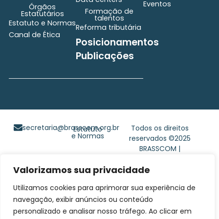
Eventos
Órgãos
Formação de
Estatutários
talentos
Estatuto e Normas
Reforma tributária
Canal de Ética
Posicionamentos
Publicações
secretaria@brasscom.org.br
Todos os direitos
Estatuto
e Normas
reservados ©2025
BRASSCOM |
Orgulhosamente
Valorizamos sua privacidade
desenvolvido por
Gim
Digital
Utilizamos cookies para aprimorar sua experiência de
navegação, exibir anúncios ou conteúdo
personalizado e analisar nosso tráfego. Ao clicar em