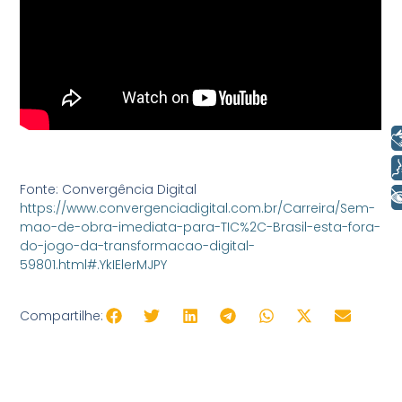
Libras
Voz
Fonte: Convergência Digital
+ Acessibilidade
https://www.convergenciadigital.com.br/Carreira/Sem-
mao-de-obra-imediata-para-TIC%2C-Brasil-esta-fora-
do-jogo-da-transformacao-digital-
59801.html#.YkIElerMJPY
Compartilhe: