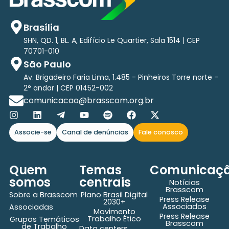
Brasília
SHN, QD. 1, BL. A, Edifício Le Quartier, Sala 1514 | CEP
70701-010
São Paulo
Av. Brigadeiro Faria Lima, 1.485 - Pinheiros Torre norte -
2° andar | CEP 01452-002
comunicacao@brasscom.org.br
Associe-se
Canal de denúncias
Fale conosco
Quem
Temas
Comunicaç
somos
centrais
Notícias
Brasscom
Sobre a Brasscom
Plano Brasil Digital
Press Release
2030+
Associados
Associadas
Movimento
Press Release
Trabalho Ético
Grupos Temáticos
Brasscom
de Trabalho
Data centers