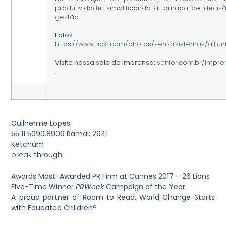
produtividade, simplificando a tomada de decis
gestão.
Fotos instituc
https://www.flickr.com/photos/seniorsistemas/alb
Visite nossa sala de imprensa:
senior.com.br/impre
.
Guilherme Lopes
55 11 5090.8909 Ramal: 2941
Ketchum
break
through
+ Ac
Awards Most-Awarded PR Firm at Cannes 2017 – 26 Lions
Five-Time Winner
PR
Week
Campaign of the Year
A proud partner of Room to Read. World Change Starts
with Educated Children®