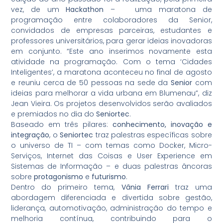
vez, de um
Hackathon
– uma maratona de
programação entre colaboradores da Senior,
convidados de empresas parceiras, estudantes e
professores universitários, para gerar ideias inovadoras
em conjunto. “Este ano inserimos novamente esta
atividade na programação. Com o tema ‘Cidades
Inteligentes’, a maratona aconteceu no final de agosto
e reuniu cerca de 50 pessoas na sede da
Senior
com
ideias para melhorar a vida urbana em Blumenau”, diz
Jean Vieira. Os projetos desenvolvidos serão avaliados
e premiados no dia do
Seniortec
.
Baseado em três pilares:
conhecimento, inovação e
integração
, o
Seniortec
traz palestras específicas sobre
o universo de TI – com temas como Docker, Micro-
Serviços, Internet das Coisas e User Experience em
Sistemas de Informação – e duas palestras âncoras
sobre
protagonismo
e
futurismo
.
Dentro do primeiro tema,
Vânia Ferrari
traz uma
abordagem diferenciada e divertida sobre gestão,
liderança, automotivação, administração do tempo e
melhoria contínua, contribuindo para o