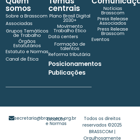
Quem
Temas
Comunicaç
somos
centrais
Notícias
Brasscom
Sobre a Brasscom
Plano Brasil Digital
Press Release
2030+
Associados
Associadas
Movimento
Press Release
Trabalho Ético
Grupos Temáticos
Brasscom
de Trabalho
Data centers
Eventos
Órgãos
Formação de
Estatutários
talentos
Estatuto e Normas
Reforma tributária
Canal de Ética
Posicionamentos
Publicações
secretaria@brasscom.org.br
Todos os direitos
Estatuto
e Normas
reservados ©2025
BRASSCOM |
Orgulhosamente