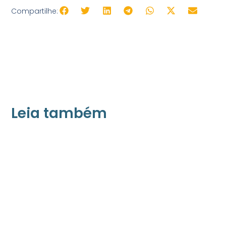
Compartilhe:
Leia também
21/05/2026
Press Release Associados
Apenas 16% rejeitam pagar taxa para ter
acesso a serviços digitais ao alugar imóvel,
revela pesquisa Datafolha