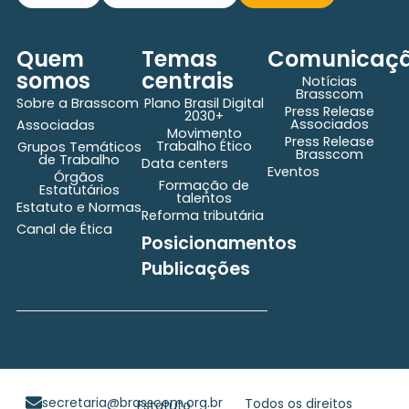
Quem
Temas
Comunicaç
somos
centrais
Notícias
Brasscom
Sobre a Brasscom
Plano Brasil Digital
Press Release
2030+
Associados
Associadas
Movimento
Press Release
Trabalho Ético
Grupos Temáticos
Brasscom
de Trabalho
Data centers
Eventos
Órgãos
Formação de
Estatutários
talentos
Estatuto e Normas
Reforma tributária
Canal de Ética
Posicionamentos
Publicações
secretaria@brasscom.org.br
Todos os direitos
Estatuto