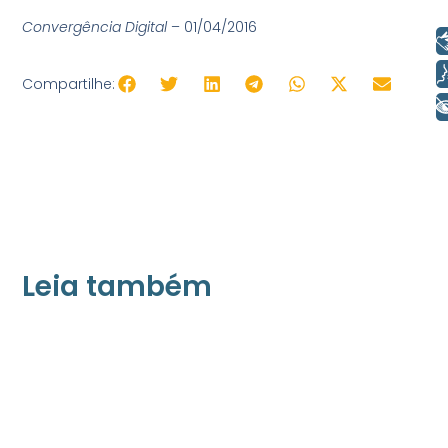
Convergência Digital
– 01/04/2016
Libras
Voz
Compartilhe:
+ Acessibilidade
Leia também
21/05/2026
Press Release Associados
Apenas 16% rejeitam pagar taxa para ter
acesso a serviços digitais ao alugar imóvel,
revela pesquisa Datafolha