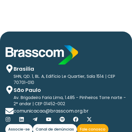
tri em tecnologias até 2029
Brasília
SHN, QD. 1, BL. A, Edifício Le Quartier, Sala 1514 | CEP
70701-010
São Paulo
Av. Brigadeiro Faria Lima, 1.485 - Pinheiros Torre norte -
2° andar | CEP 01452-002
comunicacao@brasscom.org.br
Associe-se
Canal de denúncias
Fale conosco