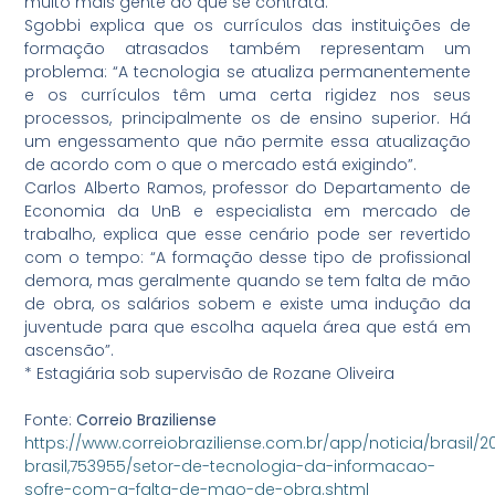
muito mais gente do que se contrata.”
Sgobbi explica que os currículos das instituições de
formação atrasados também representam um
problema: “A tecnologia se atualiza permanentemente
e os currículos têm uma certa rigidez nos seus
processos, principalmente os de ensino superior. Há
um engessamento que não permite essa atualização
de acordo com o que o mercado está exigindo”.
Carlos Alberto Ramos, professor do Departamento de
Economia da UnB e especialista em mercado de
trabalho, explica que esse cenário pode ser revertido
com o tempo: “A formação desse tipo de profissional
demora, mas geralmente quando se tem falta de mão
de obra, os salários sobem e existe uma indução da
juventude para que escolha aquela área que está em
ascensão”.
* Estagiária sob supervisão de Rozane Oliveira
Fonte:
Correio Braziliense
https://www.correiobraziliense.com.br/app/noticia/brasil/2
brasil,753955/setor-de-tecnologia-da-informacao-
sofre-com-a-falta-de-mao-de-obra.shtml