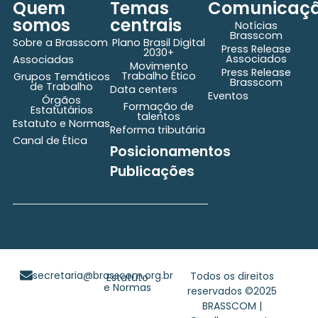
Quem
Temas
Comunicaç
somos
centrais
Notícias
Brasscom
Sobre a Brasscom
Plano Brasil Digital
Press Release
2030+
Associados
Associadas
Movimento
Press Release
Trabalho Ético
Grupos Temáticos
Brasscom
de Trabalho
Data centers
Eventos
Órgãos
Formação de
Estatutários
talentos
Estatuto e Normas
Reforma tributária
Canal de Ética
Posicionamentos
Publicações
secretaria@brasscom.org.br
Todos os direitos
Estatuto
e Normas
reservados ©2025
BRASSCOM |