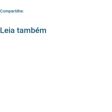
Compartilhe:
Leia também
21/05/2026
Press Release Associados
Apenas 16% rejeitam pagar taxa para ter acesso
a serviços digitais ao alugar imóvel, revela
pesquisa Datafolha