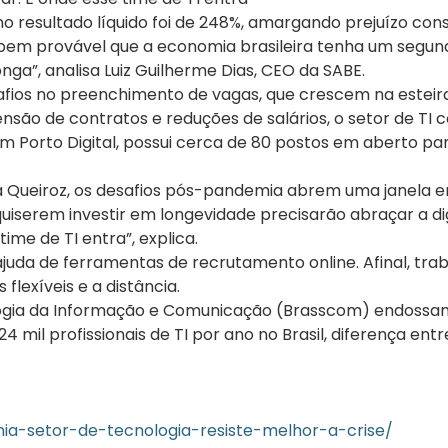
 resultado líquido foi de 248%, amargando prejuízo cons
 bem provável que a economia brasileira tenha um segun
ga”, analisa Luiz Guilherme Dias, CEO da SABE.
fios no preenchimento de vagas, que crescem na esteira
ão de contratos e reduções de salários, o setor de TI 
m Porto Digital, possui cerca de 80 postos em aberto par
Queiroz, os desafios pós-pandemia abrem uma janela en
serem investir em longevidade precisarão abraçar a digi
time de TI entra”, explica.
a de ferramentas de recrutamento online. Afinal, trab
flexíveis e a distância.
ogia da Informação e Comunicação (Brasscom) endossam a
24 mil profissionais de TI por ano no Brasil, diferença 
a-setor-de-tecnologia-resiste-melhor-a-crise/