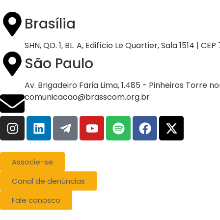
Brasília
SHN, QD. 1, BL. A, Edifício Le Quartier, Sala 1514 | CE
São Paulo
Av. Brigadeiro Faria Lima, 1.485 - Pinheiros Torre n
comunicacao@brasscom.org.br
Associe-se
Canal de denúncias
Fale conosco