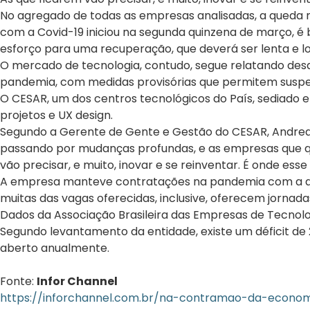
No agregado de todas as empresas analisadas, a queda no
com a Covid-19 iniciou na segunda quinzena de março, é
esforço para uma recuperação, que deverá ser lenta e lon
O mercado de tecnologia, contudo, segue relatando desa
pandemia, com medidas provisórias que permitem suspens
O CESAR, um dos centros tecnológicos do País, sediado e
projetos e UX design.
Segundo a Gerente de Gente e Gestão do CESAR, Andrea 
passando por mudanças profundas, e as empresas que qui
vão precisar, e muito, inovar e se reinventar. É onde esse 
A empresa manteve contratações na pandemia com a ajud
muitas das vagas oferecidas, inclusive, oferecem jornadas 
Dados da Associação Brasileira das Empresas de Tecnol
Segundo levantamento da entidade, existe um déficit de 
aberto anualmente.
Fonte:
Infor Channel
https://inforchannel.com.br/na-contramao-da-economi