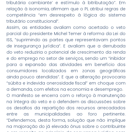
tributária cambiante’ e estímulo à bitributação”. Em
relação à isonomia, afirmam que o PL atribui regras de
competência “em desrespeito à lógica do sistema
tributário constitucional”.
Assim, as entidades avaliam como acertado o veto
parcial do presidente Michel Temer à reforma da Lei do
ISS, “suprimindo as partes que representavam pontos
de insegurança jurídica”. E avaliam que a derrubada
do veto reduziria o potencial de crescimento da renda
e do emprego no setor de serviços, sendo um “inibidor
para a expansão das atividades em benefício dos
consumidores localizados em zonas geográficas
ainda pouco atendidas”. E que a alteração provocaria
“súbita e indevida onerosidade fiscal” em choque com
a demanda, com efeitos na economia e desemprego.
O manifesto se encerra com o reforço à manutenção
na íntegra do veto e o defendem as discussões sobre
os desafios da repartição dos recursos arrecadados
entre as municipalidades ao foro pertinente.
“Defendemos, desta forma, solução que não implique
na majoração do já elevado ônus sobre o contribuinte