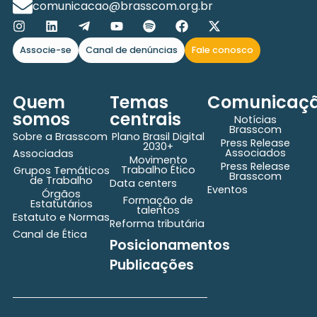
comunicacao@brasscom.org.br
Associe-se
Canal de denúncias
Fale conosco
Quem
Temas
Comunicaç
somos
centrais
Notícias
Brasscom
Sobre a Brasscom
Plano Brasil Digital
Press Release
2030+
Associados
Associadas
Movimento
Press Release
Trabalho Ético
Grupos Temáticos
Brasscom
de Trabalho
Data centers
Eventos
Órgãos
Formação de
Estatutários
talentos
Estatuto e Normas
Reforma tributária
Canal de Ética
Posicionamentos
Publicações