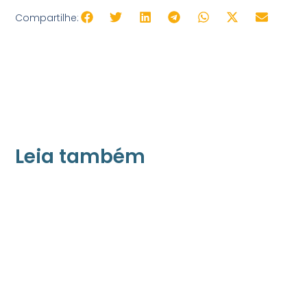
Compartilhe:
Leia também
21/05/2026
Press Release Associados
Apenas 16% rejeitam pagar taxa para ter
acesso a serviços digitais ao alugar imóvel,
revela pesquisa Datafolha