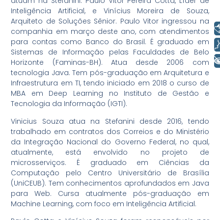
atuam na Stefanini: Paulo Vitor Pereira Cotta, Líder de
Inteligência Artificial, e Vinícius Moreira de Souza,
Arquiteto de Soluções Sênior. Paulo Vitor ingressou na
Libras
companhia em março deste ano, com atendimentos
para contas como Banco do Brasil. É graduado em
Voz
Sistemas de Informação pelas Faculdades de Belo
+ Acessibilidade
Horizonte (Faminas-BH). Atua desde 2006 com
tecnologia Java. Tem pós-graduação em Arquitetura e
Infraestrutura em TI, tendo iniciado em 2018 o curso de
MBA em Deep Learning no Instituto de Gestão e
Tecnologia da Informação (IGTI).
Vinicius Souza atua na Stefanini desde 2016, tendo
trabalhado em contratos dos Correios e do Ministério
da Integração Nacional do Governo Federal, no qual,
atualmente, está envolvido no projeto de
microsserviços. É graduado em Ciências da
Computação pelo Centro Universitário de Brasília
(UniCEUB). Tem conhecimentos aprofundados em Java
para Web. Cursa atualmente pós-graduação em
Machine Learning, com foco em Inteligência Artificial.