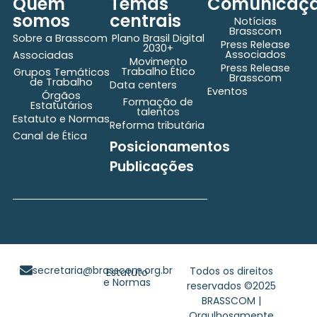
Quem
Temas
Comunicaç
somos
centrais
Notícias
Brasscom
Sobre a Brasscom
Plano Brasil Digital
Press Release
2030+
Associados
Associadas
Movimento
Press Release
Trabalho Ético
Grupos Temáticos
Brasscom
de Trabalho
Data centers
Eventos
Órgãos
Formação de
Estatutários
talentos
Estatuto e Normas
Reforma tributária
Canal de Ética
Posicionamentos
Publicações
secretaria@brasscom.org.br
Todos os direitos
Estatuto
e Normas
reservados ©2025
BRASSCOM |
Orgulhosamente