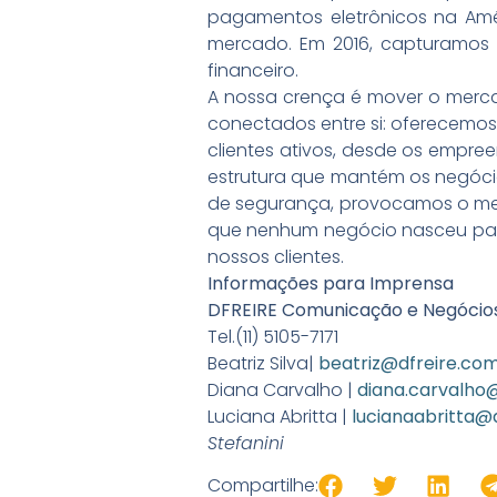
pagamentos eletrônicos na Amé
mercado. Em 2016, capturamos 
financeiro.
A nossa crença é mover o merca
conectados entre si: oferecemos
clientes ativos, desde os empre
estrutura que mantém os negócio
de segurança, provocamos o merca
que nenhum negócio nasceu par
nossos clientes.
Informações para Imprensa
DFREIRE Comunicação e Negócio
Tel.(11) 5105-7171
Beatriz Silva|
beatriz@dfreire.com
Diana Carvalho |
diana.carvalho
Luciana Abritta |
lucianaabritta@
Stefanini
Compartilhe: