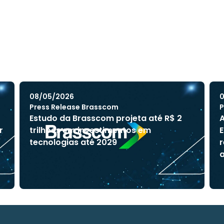
08/05/2026
0
Press Release Brasscom
P
Estudo da Brasscom projeta até R$ 2
A
r
trilhões em investimentos em
E
tecnologias até 2029
r
a