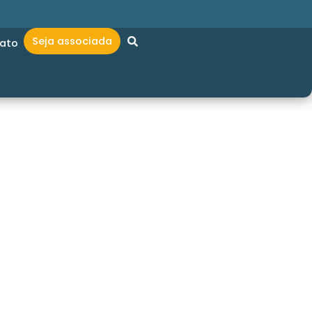
Seja associada
ato