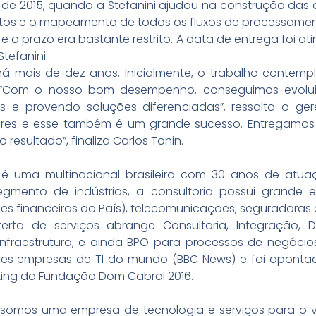
o de 2015, quando a Stefanini ajudou na construção das 
sitos e o mapeamento de todos os fluxos de processame
e o prazo era bastante restrito. A data de entrega foi a
tefanini.
 há mais de dez anos. Inicialmente, o trabalho contem
. “Com o nosso bom desempenho, conseguimos evolui
 e provendo soluções diferenciadas”, ressalta o ger
riores e esse também é um grande sucesso. Entregamos
 resultado”, finaliza Carlos Tonin.
 é uma multinacional brasileira com 30 anos de atua
egmento de indústrias, a consultoria possui grande 
ões financeiras do País), telecomunicações, seguradoras e
erta de serviços abrange Consultoria, Integração,
 Infraestrutura; e ainda BPO para processos de negóci
iores empresas de TI do mundo (BBC News) e foi apon
king da Fundação Dom Cabral 2016.
omos uma empresa de tecnologia e serviços para o v