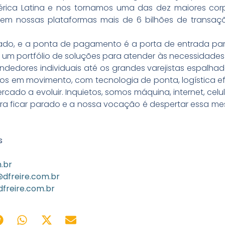
rica Latina e nos tornamos uma das dez maiores corpo
em nossas plataformas mais de 6 bilhões de transaç
do, e a ponta de pagamento é a porta de entrada para d
 um portfólio de soluções para atender às necessidades 
endedores individuais até os grandes varejistas espalha
s em movimento, com tecnologia de ponta, logística efi
do a evoluir. Inquietos, somos máquina, internet, celul
a ficar parado e a nossa vocação é despertar essa m
s
.br
@dfreire.com.br
dfreire.com.br