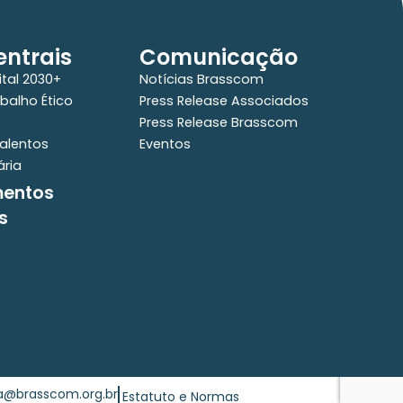
ntrais
Comunicação
ital 2030+
Notícias Brasscom
balho Ético
Press Release Associados
Press Release Brasscom
alentos
Eventos
ária
mentos
s
ia@brasscom.org.br
Estatuto e Normas