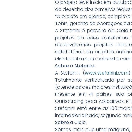
O projeto teve início em outubr
do desenho dos primeiros requi
“O projeto era grande, complexo, 
Tonin, gerente de operações da S
A Stefanini é parceira da Cielo
projetos em baixa plataforma
desenvolvendo projetos maiores
satisfatórios em projetos ante
cliente está muito satisfeito com o
Sobre a Stefanini:
A Stefanini (
www.stefanini.com
)
Totalmente verticalizada por s
(atende as dez maiores instituiç
Presente em 41 países, sua of
Outsourcing para Aplicativos e
Stefanini está entre as 100 ma
internacionalizada, segundo ran
Sobre a Cielo:
Somos mais que uma máquina, s