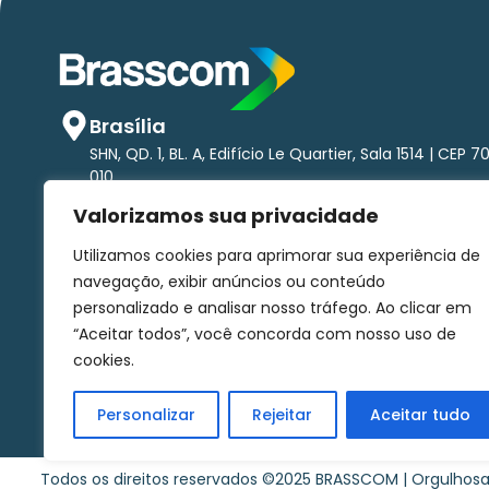
Brasília
SHN, QD. 1, BL. A, Edifício Le Quartier, Sala 1514 | CEP 7
010
São Paulo
Valorizamos sua privacidade
Av. Brigadeiro Faria Lima, 1.485 - Pinheiros Torre nort
andar | CEP 01452-002
Utilizamos cookies para aprimorar sua experiência de
comunicacao@brasscom.org.br
navegação, exibir anúncios ou conteúdo
personalizado e analisar nosso tráfego. Ao clicar em
“Aceitar todos”, você concorda com nosso uso de
Associe-se
Canal de denúncias
Fale conosco
cookies.
Personalizar
Rejeitar
Aceitar tudo
Todos os direitos reservados ©2025 BRASSCOM | Orgulho