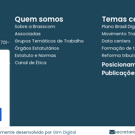
Quem somos
Temas ce
Sobre a Brasscom
Plano Brasil Dig
Associadas
Movimento Tra
Grupos Temáticos de Trabalho
Data centers
0701-
Órgãos Estatutários
Formação de t
Estatuto e Normas
Reforma tribut
Canal de Ética
Posiciona
e - 2°
Publicaçõe
secretar
samente desenvolvido por
Gim Digital