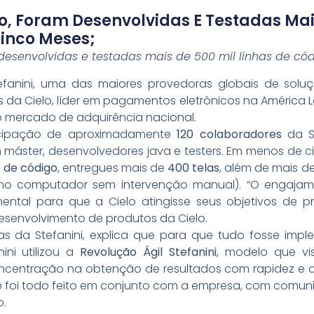
 Foram Desenvolvidas E Testadas Mais
inco Meses;
esenvolvidas e testadas mais de 500 mil linhas de c
fanini, uma das maiores provedoras globais de sol
s da Cielo, líder em pagamentos eletrônicos na América L
o mercado de adquirência nacional.
icipação de aproximadamente
120 colaboradores
da St
 máster, desenvolvedores java e testers. Em menos de 
s de código
, entregues mais de
400 telas
, além de mais d
o computador sem intervenção manual). “O engajame
mental para que a Cielo atingisse seus objetivos de 
desenvolvimento de produtos da Cielo.
tas da Stefanini, explica que para que tudo fosse im
ini utilizou a
Revolução Ágil Stefanini
, modelo que v
ncentração na obtenção de resultados com rapidez e o
lho foi todo feito em conjunto com a empresa, com comu
o.