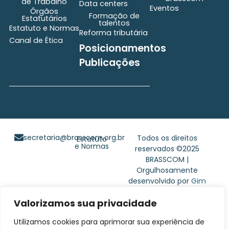
de Trabalho
Data centers
Eventos
Órgãos
Formação de
Estatutários
talentos
Estatuto e Normas
Reforma tributária
Canal de Ética
Posicionamentos
Publicações
secretaria@brasscom.org.br
Todos os direitos
Estatuto
e Normas
reservados ©2025
BRASSCOM |
Orgulhosamente
desenvolvido por
Gim
Digital
Valorizamos sua privacidade
Utilizamos cookies para aprimorar sua experiência de