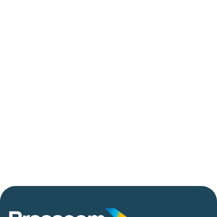
trilhões em investimentos em tecnologias
até 2029
06/05/2026
Press Release Brasscom
AVISO DE PAUTA:
Em TecForum Pocket, Brasscom divulga
relatório exclusivo com projeção de até R$ 2
tri em tecnologias até 2029