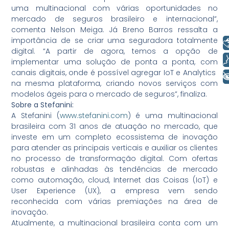
uma multinacional com várias oportunidades no
mercado de seguros brasileiro e internacional”,
comenta Nelson Meiga. Já Breno Barros ressalta a
importância de se criar uma seguradora totalmente
Libras
digital. “A partir de agora, temos a opção de
Voz
implementar uma solução de ponta a ponta, com
canais digitais, onde é possível agregar IoT e Analytics
+ Acessibilidade
na mesma plataforma, criando novos serviços com
modelos ágeis para o mercado de seguros”, finaliza.
Sobre a Stefanini:
A Stefanini (
www.stefanini.com
) é uma multinacional
brasileira com 31 anos de atuação no mercado, que
investe em um completo ecossistema de inovação
para atender as principais verticais e auxiliar os clientes
no processo de transformação digital. Com ofertas
robustas e alinhadas às tendências de mercado
como automação, cloud, Internet das Coisas (IoT) e
User Experience (UX), a empresa vem sendo
reconhecida com várias premiações na área de
inovação.
Atualmente, a multinacional brasileira conta com um