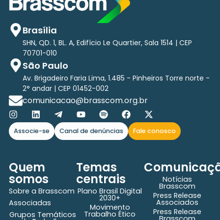
Brasília
SHN, QD. 1, BL. A, Edifício Le Quartier, Sala 1514 | CEP
70701-010
São Paulo
Av. Brigadeiro Faria Lima, 1.485 - Pinheiros Torre norte -
2° andar | CEP 01452-002
comunicacao@brasscom.org.br
Associe-se
Canal de denúncias
Fale conosco
Quem
Temas
Comunicaç
somos
centrais
Notícias
Brasscom
Sobre a Brasscom
Plano Brasil Digital
Press Release
2030+
Associados
Associadas
Movimento
Press Release
Trabalho Ético
Grupos Temáticos
Brasscom