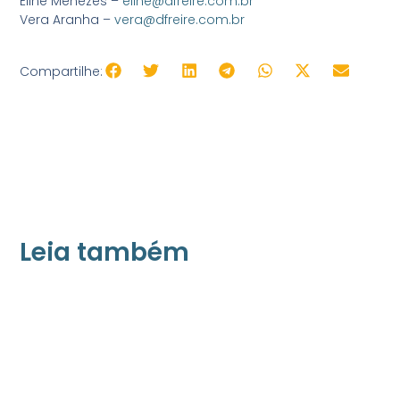
Eline Menezes –
eline@dfreire.com.br
Vera Aranha –
vera@dfreire.com.br
Compartilhe:
Leia também
21/05/2026
Press Release Associados
Apenas 16% rejeitam pagar taxa para ter
acesso a serviços digitais ao alugar imóvel,
revela pesquisa Datafolha