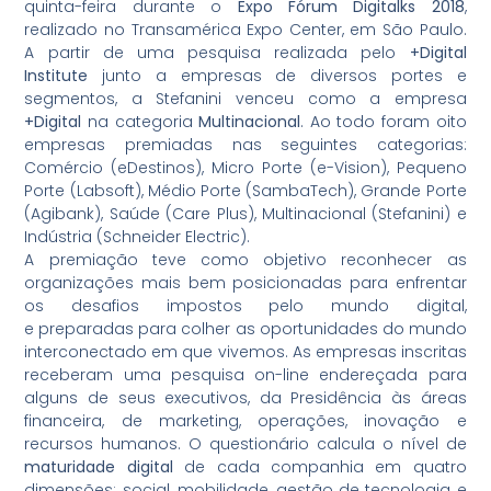
quinta-feira durante o
Expo Fórum Digitalks 2018
,
realizado no Transamérica Expo Center, em São Paulo.
A partir de uma pesquisa realizada pelo
+Digital
Institute
junto a empresas de diversos portes e
segmentos, a Stefanini venceu como a empresa
+Digital
na categoria
Multinacional
. Ao todo foram oito
empresas premiadas nas seguintes categorias:
Comércio (eDestinos), Micro Porte (e-Vision), Pequeno
Porte (Labsoft), Médio Porte (SambaTech), Grande Porte
(Agibank), Saúde (Care Plus), Multinacional (Stefanini) e
Indústria (Schneider Electric).
A premiação teve como objetivo reconhecer as
organizações mais bem posicionadas para enfrentar
os desafios impostos pelo mundo digital,
e preparadas para colher as oportunidades do mundo
interconectado em que vivemos. As empresas inscritas
receberam uma pesquisa on-line endereçada para
alguns de seus executivos, da Presidência às áreas
financeira, de marketing, operações, inovação e
recursos humanos. O questionário calcula o nível de
maturidade digital
de cada companhia em quatro
dimensões: social, mobilidade, gestão de tecnologia e