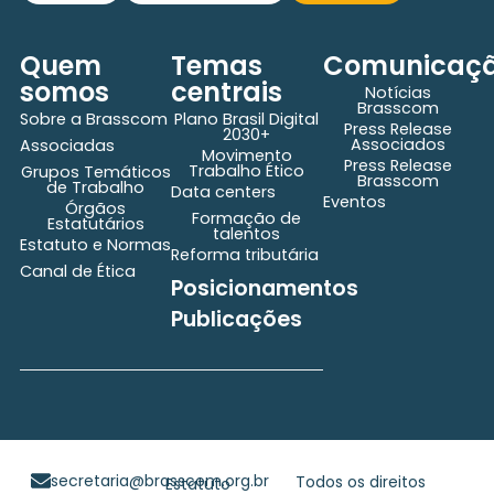
Quem
Temas
Comunicaç
somos
centrais
Notícias
Brasscom
Sobre a Brasscom
Plano Brasil Digital
Press Release
2030+
Associados
Associadas
Movimento
Press Release
Trabalho Ético
Grupos Temáticos
Brasscom
de Trabalho
Data centers
Eventos
Órgãos
Formação de
Estatutários
talentos
Estatuto e Normas
Reforma tributária
Canal de Ética
Posicionamentos
Publicações
secretaria@brasscom.org.br
Todos os direitos
Estatuto