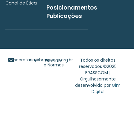
Canal de Ética
Posicionamentos
Publicações
secretaria@brasscom.org.br
Todos os direitos
Estatuto
e Normas
reservados ©2025
BRASSCOM |
Orgulhosamente
desenvolvido por
Gim
Digital