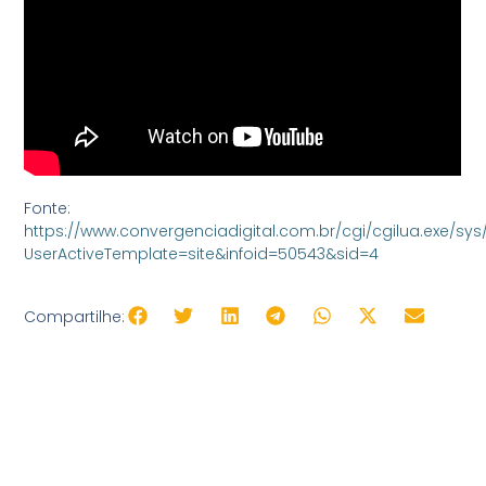
Fonte:
https://www.convergenciadigital.com.br/cgi/cgilua.exe/sys
UserActiveTemplate=site&infoid=50543&sid=4
Compartilhe:
Libr
V
+ Acessibilida