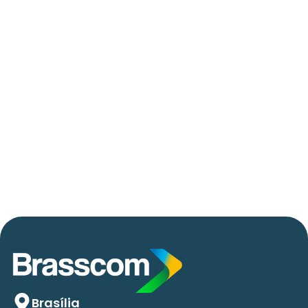
06/05/2026
Press Release Brasscom
AVISO DE PAUTA:
Em TecForum Pocket, Brasscom divulga
relatório exclusivo com projeção de até R$ 2
tri em tecnologias até 2029
Brasília