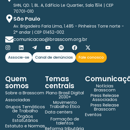
SHN, QD. 1, BL. A, Edifício Le Quartier, Sala 1514 | CEP
70701-010
São Paulo
Av. Brigadeiro Faria Lima, 1.485 - Pinheiros Torre norte -
2° andar | CEP 01452-002
comunicacao@brasscom.org.br
Associe-se
Canal de denúncias
Fale conosco
Quem
Temas
Comunicaç
somos
centrais
Notícias
Brasscom
Sobre a Brasscom
Plano Brasil Digital
Press Release
2030+
Associados
Associadas
Movimento
Press Release
Trabalho Ético
Grupos Temáticos
Brasscom
de Trabalho
Data centers
Eventos
Órgãos
Formação de
Estatutários
talentos
Estatuto e Normas
Reforma tributária