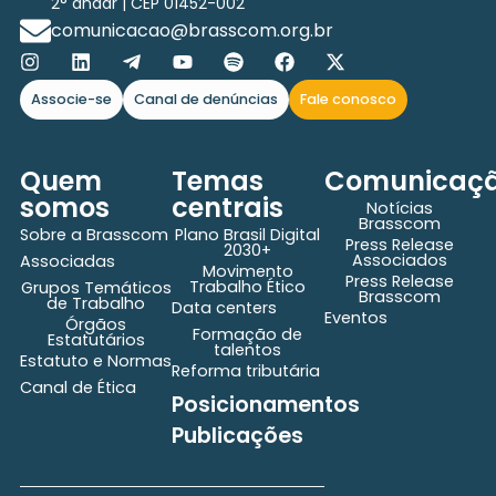
2° andar | CEP 01452-002
comunicacao@brasscom.org.br
Associe-se
Canal de denúncias
Fale conosco
Quem
Temas
Comunicaç
somos
centrais
Notícias
Brasscom
Sobre a Brasscom
Plano Brasil Digital
Press Release
2030+
Associados
Associadas
Movimento
Press Release
Trabalho Ético
Grupos Temáticos
Brasscom
de Trabalho
Data centers
Eventos
Órgãos
Formação de
Estatutários
talentos
Estatuto e Normas
Reforma tributária
Canal de Ética
Posicionamentos
Publicações