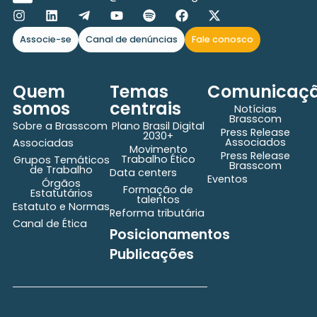
Associe-se
Canal de denúncias
Fale conosco
Quem
Temas
Comunicaç
somos
centrais
Notícias
Brasscom
Sobre a Brasscom
Plano Brasil Digital
Press Release
2030+
Associados
Associadas
Movimento
Press Release
Trabalho Ético
Grupos Temáticos
Brasscom
de Trabalho
Data centers
Eventos
Órgãos
Formação de
Estatutários
talentos
Estatuto e Normas
Reforma tributária
Canal de Ética
Posicionamentos
Publicações