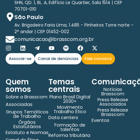
SHN, QD. 1, BL. A, Edifício Le Quartier, Sala 1514 | CEP
70701-010
São Paulo
Av. Brigadeiro Faria Lima, 1.485 - Pinheiros Torre norte -
2° andar | CEP 01452-002
comunicacao@brasscom.org.br
Associe-se
Canal de denúncias
Fale conosco
Quem
Temas
Comunicaç
somos
centrais
Notícias
Brasscom
Sobre a Brasscom
Plano Brasil Digital
Press Release
2030+
Associados
Associadas
Movimento
Press Release
Trabalho Ético
Grupos Temáticos
Brasscom
de Trabalho
Data centers
Eventos
Órgãos
Formação de
Estatutários
talentos
Estatuto e Normas
Reforma tributária
Canal de Ética