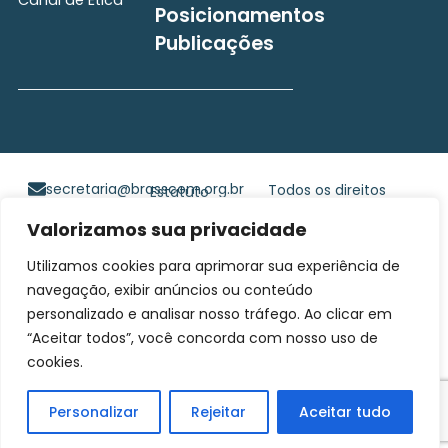
Posicionamentos
Publicações
secretaria@brasscom.org.br
Todos os direitos
Estatuto
e Normas
reservados ©2025
Valorizamos sua privacidade
BRASSCOM |
Orgulhosamente
Utilizamos cookies para aprimorar sua experiência de
desenvolvido por
Gim
navegação, exibir anúncios ou conteúdo
Digital
personalizado e analisar nosso tráfego. Ao clicar em
“Aceitar todos”, você concorda com nosso uso de
cookies.
Personalizar
Rejeitar
Aceitar tudo