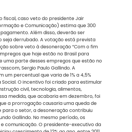
fiscal, caso veto do presidente Jair
nformação e Comunicação) estima que 300
e pagamento. Além disso, deverão ser
o seja derrubado. A votação está prevista
ação sobre veto à desoneração “Com o fim
empregos que hoje estão no Brasil para
que uma parte desses empregos que estão no
asscom, Sergio Paulo Gallindo. A
 um percentual que varia de 1% a 4,5%
ocial. O incentivo foi criado para estimular
trução civil, tecnologia, alimentos,
essa medida, que acabaria em dezembro, foi
o que a prorrogação causaria uma queda de
 para o setor, a desoneração contribuiu
gundo Gallindo. No mesmo período, os
 e comunicação. O presidente-executivo da
ciou crescimento de 12% ao ano, entre 2011