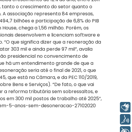
 tanto o crescimento do setor quanto o
m. A associação representa 84 empresas,
94,7 bilhões e participação de 6,8% do PIB
 House, chega a 1,56 milhão. Porém, os
ionais desenvolvem e licenciam software e
 “O que significa dizer que a reoneração da
tar 303 mil e ainda perde 97 mil”, avalia
ção presidencial no convencimento de
que há um entendimento grande de que a
oneração seria até o final de 2021, o que
45, que está na Câmara, e da PEC 110/2019,
bre Bens e Serviços). “De fato, o que vai
 a reforma tributária sem sobressaltos, e
s em 300 mil postos de trabalho até 2025”,
gas-em-5-anos-sem-desoneracao-27102020
Libras
Voz
+ Acessibilidade