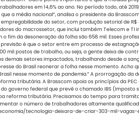
abalhadores em 14,6% ao ano. No período todo, até 2019,
ue a média nacional”, analisa o presidente da Brassco
mpregabilidade do setor, com produção setorial de R$ 4
adores do macrossetor, que inclui também Telecom e TI in
 fim da desoneração da folha são 658 mil. Esses profiss
 previsão é que o setor entre em processo de estagnação.
00 mil postos de trabalho, ou seja, a gente deixa de contra
os demais setores impactados, trabalhando desde a san
eresse do Brasil reonerar a folha nesse momento. Acho 
Brasil nesse momento de pandemia.” A prorrogação da des
orma tributária. A Brasscom apoia os princípios da PEC 
a do governo federal que prevê o chamado IBS (Imposto so
oa reforma tributária. Precisamos do tempo para tramitar
entar o número de trabalhadores altamente qualificado
com/economia/tecnologia-deixara-de-criar-303-mil-va