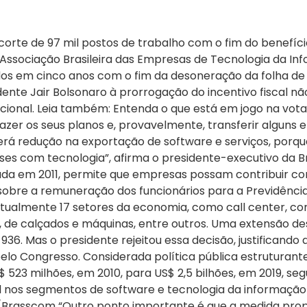
rte de 97 mil postos de trabalho com o fim do benefício 
Associação Brasileira das Empresas de Tecnologia da I
ados em cinco anos com o fim da desoneração da folha d
dente Jair Bolsonaro à prorrogação do incentivo fiscal nã
cional. Leia também: Entenda o que está em jogo na vot
zer os seus planos e, provavelmente, transferir alguns 
erá redução na exportação de software e serviços, por
ses com tecnologia”, afirma o presidente-executivo da Br
a em 2011, permite que empresas possam contribuir com
bre a remuneração dos funcionários para a Previdência S
atualmente 17 setores da economia, como call center, cons
il, de calçados e máquinas, entre outros. Uma extensão d
936. Mas o presidente rejeitou essa decisão, justificand
elo Congresso. Considerada política pública estruturante
 523 milhões, em 2010, para US$ 2,5 bilhões, em 2019, se
 nos segmentos de software e tecnologia da informação
/Brasscom “Outro ponto importante é que a medida propi