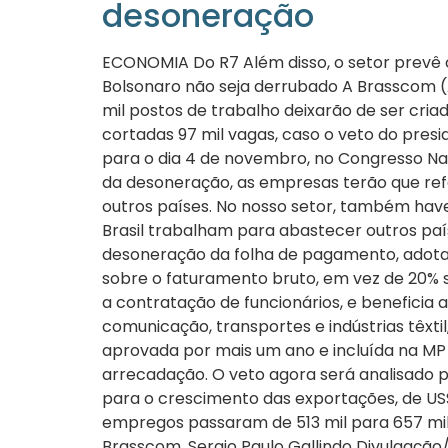
desoneração
ECONOMIA Do R7 Além disso, o setor prevê co
Bolsonaro não seja derrubado A Brasscom (
mil postos de trabalho deixarão de ser cri
cortadas 97 mil vagas, caso o veto do presi
para o dia 4 de novembro, no Congresso Na
da desoneração, as empresas terão que refa
outros países. No nosso setor, também hav
Brasil trabalham para abastecer outros paí
desoneração da folha de pagamento, adotad
sobre o faturamento bruto, em vez de 20% so
a contratação de funcionários, e beneficia 
comunicação, transportes e indústrias têxt
aprovada por mais um ano e incluída na MP 
arrecadação. O veto agora será analisado p
para o crescimento das exportações, de US$
empregos passaram de 513 mil para 657 mil
Brasscom, Sergio Paulo Gallindo Divulgação