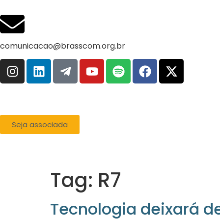
comunicacao@brasscom.org.br
Seja associada
Tag:
R7
Tecnologia deixará d