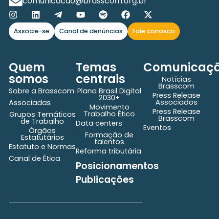
comunicacao@brasscom.org.br
Associe-se
Canal de denúncias
Fale conosco
Quem
Temas
Comunicaç
somos
centrais
Notícias
Brasscom
Sobre a Brasscom
Plano Brasil Digital
Press Release
2030+
Associados
Associadas
Movimento
Press Release
Trabalho Ético
Grupos Temáticos
Brasscom
de Trabalho
Data centers
Eventos
Órgãos
Formação de
Estatutários
talentos
Estatuto e Normas
Reforma tributária
Canal de Ética
Posicionamentos
Publicações