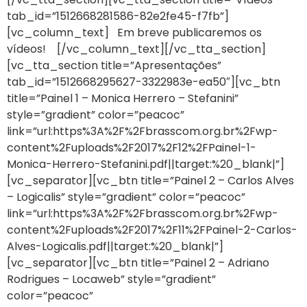
tab_id=”1512668281586-82e2fe45-f7fb”]
[vc_column_text] Em breve publicaremos os
vídeos! [/vc_column_text][/vc_tta_section]
[vc_tta_section title=”Apresentações”
tab_id=”1512668295627-3322983e-ea50″][vc_btn
title=”Painel 1 – Monica Herrero – Stefanini”
style=”gradient” color=”peacoc”
link=”url:https%3A%2F%2Fbrasscom.org.br%2Fwp-
content%2Fuploads%2F2017%2F12%2FPainel-1-
Monica-Herrero-Stefanini.pdf||target:%20_blank|”]
[vc_separator][vc_btn title=”Painel 2 – Carlos Alves
– Logicalis” style=”gradient” color=”peacoc”
link=”url:https%3A%2F%2Fbrasscom.org.br%2Fwp-
content%2Fuploads%2F2017%2F11%2FPainel-2-Carlos-
Alves-Logicalis.pdf||target:%20_blank|”]
[vc_separator][vc_btn title=”Painel 2 – Adriano
Rodrigues – Locaweb” style=”gradient”
color=”peacoc”