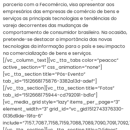
parceria com a Fecomércio, visa apresentar aos
empresários das empresas de comércio de bens e
serviços as principais tecnologias e tendências do
varejo decorrentes das mudanças de
comportamento de consumidor brasileiro. Na ocasião,
pretende-se destacar a importância das novas
tecnologias da informação para o país e seu impacto
na comercialização de bens e serviços.
[/vc_column_text][vc_tta_tabs color=”peacoc”
active_section=”1″ css_animation=”none”]
[vc_tta_section title=”Pós-Evento”
tab_id=”1512668175876-3382a13d-adef”]
[/vc_tta_section][vc_tta_section title=”Fotos”
tab_id=”1512668175944-cd792091-bd1a”]
[vc_media_grid style=”lazy” items_per_page=”3″
element_width=”3″ grid_id=”vc_gid:1512743376330-
0136d9de-19fa-6″
include=”7157,7087,7158,7159,7088,7089,7090,7091,7092,7093
[/vc_tta_section][vc_tta_section title=”Vídeos”