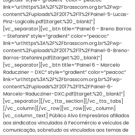
link=”url:https%3A%2F%2Fbrasscom.org.br%2Fwp-
content%2Fuploads%2F2017%2F11%2FPainel-5-Lucas-
Pinz-Logicalis.pdf||target:%20_blank|”]
[vc_separator][vc_btn title=”Painel 6 – Breno Barros
– Stefanini” style=”gradient” color=”peacoc”
link=”url:https%3A%2F%2Fbrasscom.org.br%2Fwp-
content%2Fuploads%2F2017%2F11%2FPainel-6-Breno-
Barros-Stefanini.pdf||target:%20_blank|”]
[vc_separator][vc_btn title=”Painel 6 – Marcelo
Raducziner – DXC” style=”gradient” color=”peacoc”
link=”url:https%3A%2F%2Fbrasscom.org.br%2Fwp-
content%2Fuploads%2F2017%2F11%2FPainel-6-
Marcelo-Raducziner-DXC.pdf||target:%20_blank|”]
[vc_separator][/vc_tta_section][/vc_tta_tabs]
[/vc_column][/vc_row][vc_row][vc_column]
[vc_column_text] Público Alvo Empresários afiliados
aos sindicatos vinculados à Fecomércio e veículos de
comunicação, sobretudo os vinculados aos temas de