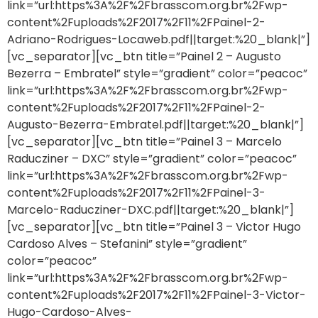
link=”url:https%3A%2F%2Fbrasscom.org.br%2Fwp-
content%2Fuploads%2F2017%2F11%2FPainel-2-
Adriano-Rodrigues-Locaweb.pdf||target:%20_blank|”]
[vc_separator][vc_btn title=”Painel 2 – Augusto
Bezerra – Embratel” style=”gradient” color=”peacoc”
link=”url:https%3A%2F%2Fbrasscom.org.br%2Fwp-
content%2Fuploads%2F2017%2F11%2FPainel-2-
Augusto-Bezerra-Embratel.pdf||target:%20_blank|”]
[vc_separator][vc_btn title=”Painel 3 – Marcelo
Raducziner – DXC” style=”gradient” color=”peacoc”
link=”url:https%3A%2F%2Fbrasscom.org.br%2Fwp-
content%2Fuploads%2F2017%2F11%2FPainel-3-
Marcelo-Raducziner-DXC.pdf||target:%20_blank|”]
[vc_separator][vc_btn title=”Painel 3 – Victor Hugo
Cardoso Alves – Stefanini” style=”gradient”
color=”peacoc”
link=”url:https%3A%2F%2Fbrasscom.org.br%2Fwp-
content%2Fuploads%2F2017%2F11%2FPainel-3-Victor-
Hugo-Cardoso-Alves-