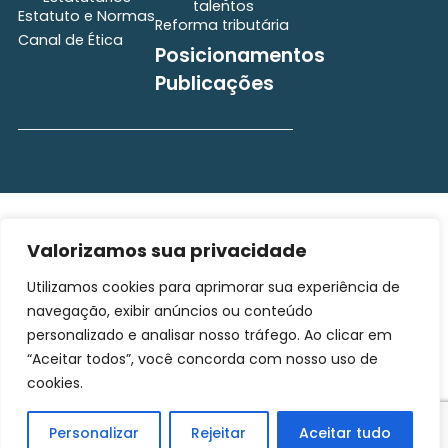
talentos
Estatuto e Normas
Reforma tributária
Canal de Ética
Posicionamentos
Publicações
secretaria@brasscom.org.br
Todos os direitos
Estatuto
e Normas
Valorizamos sua privacidade
reservados ©2025
BRASSCOM |
Utilizamos cookies para aprimorar sua experiência de
Orgulhosamente
navegação, exibir anúncios ou conteúdo
desenvolvido por
Gim
personalizado e analisar nosso tráfego. Ao clicar em
Digital
“Aceitar todos”, você concorda com nosso uso de
cookies.
Personalizar
Rejeitar
Aceitar tudo