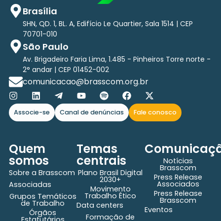
Brasília
SHN, QD. 1, BL. A, Edifício Le Quartier, Sala 1514 | CEP
70701-010
São Paulo
Av. Brigadeiro Faria Lima, 1.485 - Pinheiros Torre norte -
2° andar | CEP 01452-002
comunicacao@brasscom.org.br
Associe-se
Canal de denúncias
Fale conosco
Quem
Temas
Comunicaç
somos
centrais
Notícias
Brasscom
Sobre a Brasscom
Plano Brasil Digital
Press Release
2030+
Associados
Associadas
Movimento
Press Release
Trabalho Ético
Grupos Temáticos
Brasscom
de Trabalho
Data centers
Eventos
Órgãos
Formação de
Estatutários