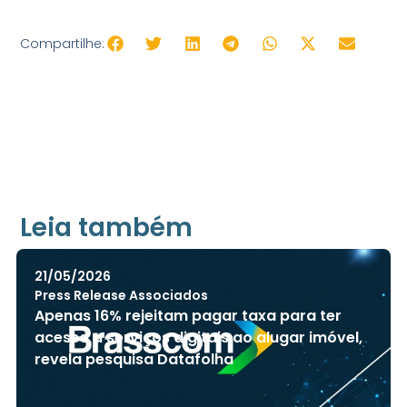
Compartilhe:
+ Acessib
Leia também
21/05/2026
Press Release Associados
Apenas 16% rejeitam pagar taxa para ter
acesso a serviços digitais ao alugar imóvel,
revela pesquisa Datafolha