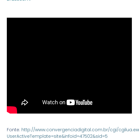
Fonte:
http://www.convergenciadigital.com.br/cgi/cgilua.ex
UserActiveTemplate=site&infoid=47502&sid=5