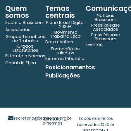
Quem
Temas
Comunicaç
somos
centrais
Notícias
Brasscom
Sobre a Brasscom
Plano Brasil Digital
Press Release
2030+
Associados
Associadas
Movimento
Press Release
Trabalho Ético
Grupos Temáticos
Brasscom
de Trabalho
Data centers
Eventos
Órgãos
Formação de
Estatutários
talentos
Estatuto e Normas
Reforma tributária
Canal de Ética
Posicionamentos
Publicações
secretaria@brasscom.org.br
Todos os direitos
Estatuto
e Normas
reservados ©2025
BRASSCOM |