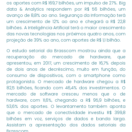
os aportes com R$ 169,7 bilhões, um impulso de 27%. Big
data & Analytics respondem por R$ 56 bilhões, um
avanço de 8,8% ao ano. Segurança da Informação terá
um crescimento de 12% ao ano e chegará a R$ 22,8
bilhões. A Inteligência Artificial terá o maior crescimento
das novas tecnologias nos próximos quatro anos, com
projeção de 39% ao ano, com aportes de R$ 1,1 bilhão.
O estudo setorial da Brasscom mostrou ainda que a
recuperação do mercado de hardware, que
apresentou, em 2017, um crescimento de 16,7% depois
de dois anos de decréscimo, muito em função, do
consumo de dispositivos, com o smartphone como
protagonista. O mercado de hardware chegou a R$
82,5 bilhões, ficando com 46,4% dos investimentos. O
mercado de software cresceu menos que o de
hardware, com 11,6%, chegando a R$ 95,9 bilhões, e
53,6% dos aportes. O levantamento também aponta
que o mercado de conectividade investiu R$ 399,8
bilhões em voz, serviços de dados e banda larga.
Assistam a apresentação dos dados setoriais da
Brasscom.