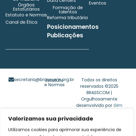
Data centers
Eventos
Órgãos
Formação de
Estatutários
talentos
Estatuto e Normas
Reforma tributária
Canal de Ética
Posicionamentos
Publicações
secretaria@brasscom.org.br
Todos os direitos
Estatuto
e Normas
reservados ©2025
BRASSCOM |
Orgulhosamente
desenvolvido por
Gim
Digital
Valorizamos sua privacidade
Utilizamos cookies para aprimorar sua experiência de