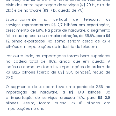
divididos entre exportação de serviços (R$ 29 bi, alta de
21%) e de hardware (R$ 17 bi, queda de 7%).
Especificamente na vertical de
telecom, os
serviços
representaram R$ 2,7 bilhões em exportações,
crescimento de 1,9%
.
Na parte de
hardware
, o segmento
foi o que apresentou a
maior retração, de 36,5%, para R$
1,2 bilhão exportados
. Na soma seriam cerca de R$ 4
bilhões em exportações da indústria de telecom
Por outro lado, as importações foram bem superiores
na cadeia total de TICs, ainda que em queda.
A
indústria como um todo fez importações da ordem de
R$ 182,5 bilhões (cerca de US$ 36,5 bilhões), recuo de
2,8%
.
O
segmento de telecom teve uma
perda de 2,3% na
importação de hardware, a R$ 13,8 bilhões.
Já
a
importação de serviços cresceu 14%, para R$ 3,8
bilhões
. Assim, foram quase R$ 18 bilhões em
importações no ano.