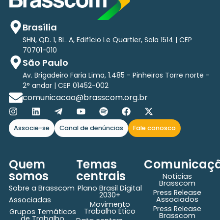
Brasília
SHN, QD. 1, BL. A, Edifício Le Quartier, Sala 1514 | CEP
70701-010
São Paulo
Av. Brigadeiro Faria Lima, 1.485 - Pinheiros Torre norte -
2° andar | CEP 01452-002
comunicacao@brasscom.org.br
Associe-se
Canal de denúncias
Fale conosco
Quem
Temas
Comunicaç
somos
centrais
Notícias
Brasscom
Sobre a Brasscom
Plano Brasil Digital
Press Release
2030+
Associados
Associadas
Movimento
Press Release
Trabalho Ético
Grupos Temáticos
Brasscom
de Trabalho