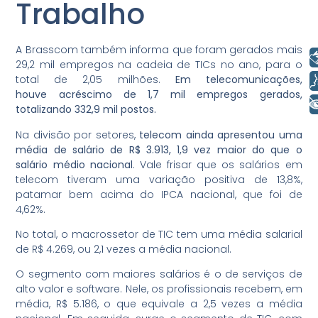
Trabalho
A Brasscom também informa que foram gerados mais
Libras
29,2 mil empregos na cadeia de TICs no ano, para o
Voz
total de 2,05 milhões.
Em telecomunicações,
houve acréscimo de 1,7 mil empregos gerados,
+ Acessibilidade
totalizando 332,9 mil postos.
Na divisão por setores,
telecom ainda apresentou uma
média de salário de R$ 3.913, 1,9 vez maior do que o
salário médio nacional
. Vale frisar que os salários em
telecom tiveram uma variação positiva de 13,8%,
patamar bem acima do IPCA nacional, que foi de
4,62%.
No total, o macrossetor de TIC tem uma média salarial
de R$ 4.269, ou 2,1 vezes a média nacional.
O segmento com maiores salários é o de serviços de
alto valor e software. Nele, os profissionais recebem, em
média, R$ 5.186, o que equivale a 2,5 vezes a média