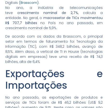
Digitais
(Brasscom)
.
No ano, a indústria de telecomunicações
teve
crescimento nominal de 2,7%
, calcula a
entidade.
No geral, o
macrossetor de TICs movimentou
R$ 707,7 bilhões
no País no ano passado, em
crescimento nominal de 5,9%.
De acordo com os dados da Brasscom, o principal
setor em termos de faturamento foi Tecnologia da
Informação (TIC), com R$ 348,2 bilhões, avanço de
8,5%.
Além disso, a vertical de TI in House (tecnologias
digitais em empresas) teve uma receita de R$ 74,3
bilhões, alta de 6,4%
Exportações e
Importações
No ano passado, as exportações de produtos e
serviços de TICs foram de R$ 46,2 bilhões (US$ 9,2
bilhões)
, aumento de 9,1%.
Neste caso, os valores são