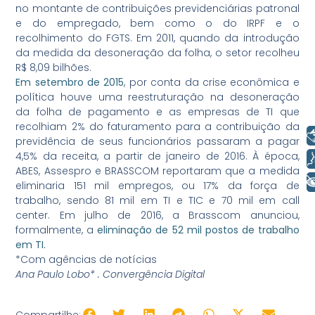
no montante de contribuições previdenciárias patronal
e do empregado, bem como o do IRPF e o
recolhimento do FGTS. Em 2011, quando da introdução
da medida da desoneração da folha, o setor recolheu
R$ 8,09 bilhões.
Em setembro de 2015
, por conta da crise econômica e
política houve uma reestruturação na desoneração
da folha de pagamento e as empresas de TI que
recolhiam 2% do faturamento para a contribuição da
Libras
previdência de seus funcionários passaram a pagar
4,5% da receita, a partir de janeiro de 2016. À época,
Voz
ABES, Assespro e BRASSCOM reportaram que a medida
+ Acessibilidade
eliminaria 151 mil empregos, ou 17% da força de
trabalho, sendo 81 mil em TI e TIC e 70 mil em call
center. Em julho de 2016, a Brasscom anunciou,
formalmente, a
eliminação de 52 mil postos de trabalho
em TI.
*Com agências de notícias
Ana Paulo Lobo* . Convergência Digital
Compartilhe: