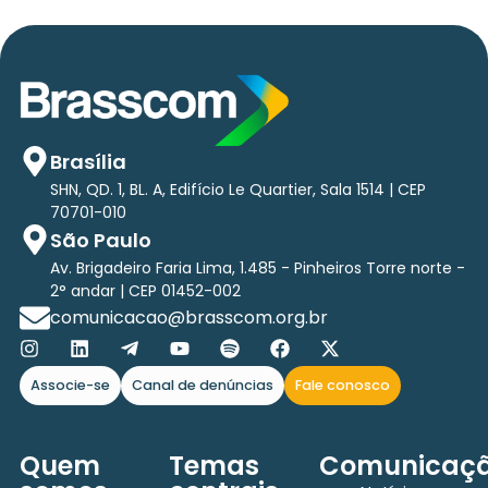
Brasília
SHN, QD. 1, BL. A, Edifício Le Quartier, Sala 1514 | CEP
70701-010
São Paulo
Av. Brigadeiro Faria Lima, 1.485 - Pinheiros Torre norte -
2° andar | CEP 01452-002
comunicacao@brasscom.org.br
Associe-se
Canal de denúncias
Fale conosco
Quem
Temas
Comunicaç