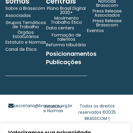
somos
centrais
Notícias
Brasscom
Sobre a Brasscom
Plano Brasil Digital
Press Release
2030+
Associados
Associadas
Movimento
Press Release
Trabalho Ético
Grupos Temáticos
Brasscom
de Trabalho
Data centers
Eventos
Órgãos
Formação de
Estatutários
talentos
Estatuto e Normas
Reforma tributária
Canal de Ética
Posicionamentos
Publicações
secretaria@brasscom.org.br
Todos os direitos
Estatuto
e Normas
reservados ©2025
BRASSCOM |
Orgulhosamente
desenvolvido por
Gim
Valorizamos sua privacidade