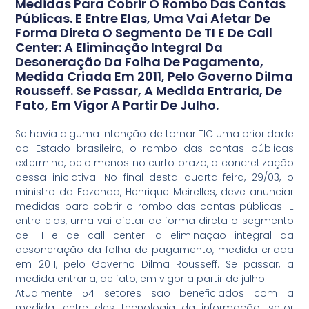
Medidas Para Cobrir O Rombo Das Contas
Públicas. E Entre Elas, Uma Vai Afetar De
Forma Direta O Segmento De TI E De Call
Center: A Eliminação Integral Da
Desoneração Da Folha De Pagamento,
Medida Criada Em 2011, Pelo Governo Dilma
Rousseff. Se Passar, A Medida Entraria, De
Fato, Em Vigor A Partir De Julho.
Se havia alguma intenção de tornar TIC uma prioridade
do Estado brasileiro, o rombo das contas públicas
extermina, pelo menos no curto prazo, a concretização
dessa iniciativa. No final desta quarta-feira, 29/03, o
ministro da Fazenda, Henrique Meirelles, deve anunciar
medidas para cobrir o rombo das contas públicas. E
entre elas, uma vai afetar de forma direta o segmento
de TI e de call center: a eliminação integral da
desoneração da folha de pagamento, medida criada
em 2011, pelo Governo Dilma Rousseff. Se passar, a
medida entraria, de fato, em vigor a partir de julho.
Atualmente 54 setores são beneficiados com a
medida, entre eles tecnologia da informação, setor