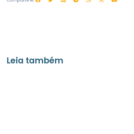
Leia também
21/05/2026
Press Release Associados
Apenas 16% rejeitam pagar taxa para ter
acesso a serviços digitais ao alugar imóvel,
revela pesquisa Datafolha