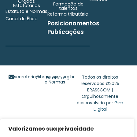
Órgãos
Formação de
Estatutários
talentos
Estatuto e Normas
Reforma tributária
Canal de Ética
Posicionamentos
Publicações
secretaria@brasscom.org.br
Todos os direitos
Estatuto
e Normas
reservados ©2025
BRASSCOM |
Orgulhosamente
desenvolvido por
Gim
Digital
Valorizamos sua privacidade