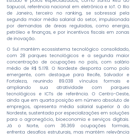
Estado e polos especializados, como Santa Rita do
Sapucaí, referência nacional em eletrônica e IoT. O Rio
de Janeiro, terceiro no ranking, se sobressai pela
segunda maior média salarial do setor, impulsionada
por demandas de áreas reguladas, como energia,
petróleo e finanças, e por incentivos fiscais em zonas
de inovação.
O Sul mantém ecossistema tecnológico consolidado,
com 28 parques tecnológicos e a segunda maior
concentração de ocupações no país, com salário
médio de R$ 5.178. O Nordeste desponta como polo
emergente, com destaque para Recife, Salvador e
Fortaleza, reunindo 89.038 vínculos formais e
ampliando sua atratividade com parques
tecnológicos e ICTs de referência. O Centro-Oeste,
ainda que em quarta posição em número absoluto de
empregos, apresenta média salarial superior à do
Nordeste, sustentada por especializações em soluções
para o agronegócio, bioeconomia e serviços digitais.
Já o Norte, com 36.369 ocupações formais,
enfrenta desafios estruturais, mas mantém relevância