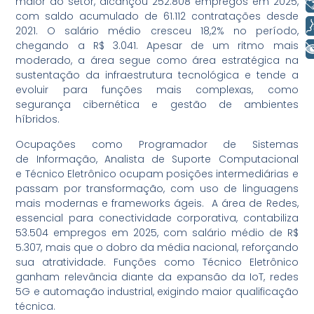
Libras
maior do setor, alcançou 252.808 empregos em 2025,
com saldo acumulado de 61.112 contratações desde
Voz
2021. O salário médio cresceu 18,2% no período,
chegando a R$ 3.041. Apesar de um ritmo mais
+ Acessibilidade
moderado, a área segue como área estratégica na
sustentação da infraestrutura tecnológica e tende a
evoluir para funções mais complexas, como
segurança cibernética e gestão de ambientes
híbridos.
Ocupações como Programador de Sistemas
de Informação, Analista de Suporte Computacional
e Técnico Eletrônico ocupam posições intermediárias e
passam por transformação, com uso de linguagens
mais modernas e frameworks ágeis. A área de Redes,
essencial para conectividade corporativa, contabiliza
53.504 empregos em 2025, com salário médio de R$
5.307, mais que o dobro da média nacional, reforçando
sua atratividade. Funções como Técnico Eletrônico
ganham relevância diante da expansão da IoT, redes
5G e automação industrial, exigindo maior qualificação
técnica.