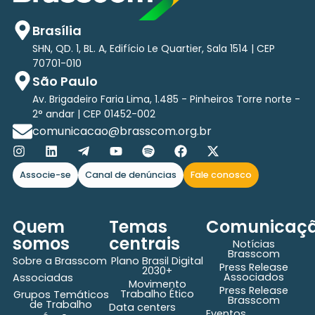
Brasília
SHN, QD. 1, BL. A, Edifício Le Quartier, Sala 1514 | CEP
70701-010
São Paulo
Av. Brigadeiro Faria Lima, 1.485 - Pinheiros Torre norte -
2° andar | CEP 01452-002
comunicacao@brasscom.org.br
Associe-se
Canal de denúncias
Fale conosco
Quem
Temas
Comunicaç
somos
centrais
Notícias
Brasscom
Sobre a Brasscom
Plano Brasil Digital
Press Release
2030+
Associados
Associadas
Movimento
Press Release
Trabalho Ético
Grupos Temáticos
Brasscom
de Trabalho
Data centers
Eventos