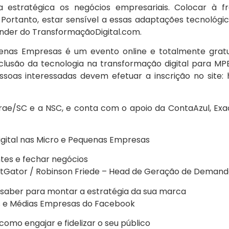
 estratégica os negócios empresariais. Colocar à f
 Portanto, estar sensível a essas adaptações tecnológ
nder do TransformaçãoDigital.com.
nas Empresas é um evento online e totalmente gratuit
 inclusão da tecnologia na transformação digital para M
essoas interessadas devem efetuar a inscrição no sit
e/SC e a NSC, e conta com o apoio da ContaAzul, ExactSa
gital nas Micro e Pequenas Empresas
ntes e fechar negócios
ostGator / Robinson Friede – Head de Geração de Demanda
a saber para montar a estratégia da sua marca
as e Médias Empresas do Facebook
como engajar e fidelizar o seu público