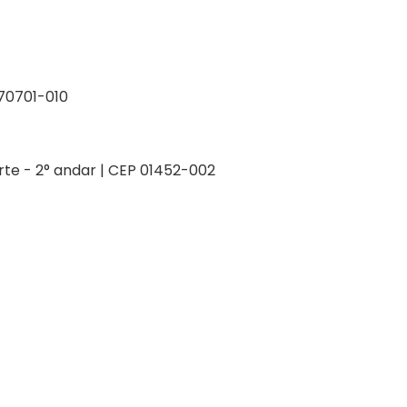
P 70701-010
orte - 2° andar | CEP 01452-002