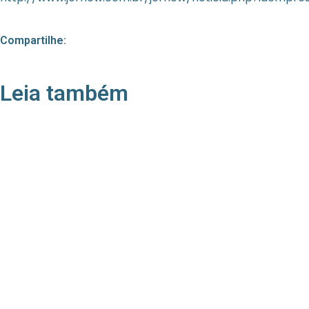
Compartilhe:
Leia também
21/05/2026
Press Release Associados
Apenas 16% rejeitam pagar taxa para ter acesso
a serviços digitais ao alugar imóvel, revela
pesquisa Datafolha