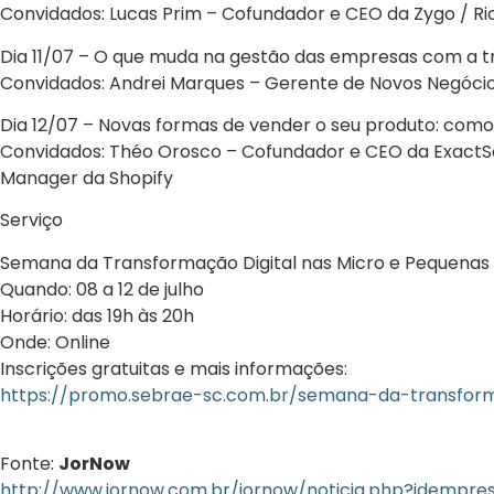
Convidados: Lucas Prim – Cofundador e CEO da Zygo / R
Dia 11/07 – O que muda na gestão das empresas com a t
Convidados: Andrei Marques – Gerente de Novos Negócios
Dia 12/07 – Novas formas de vender o seu produto: com
Convidados: Théo Orosco – Cofundador e CEO da ExactSa
Manager da Shopify
Serviço
Semana da Transformação Digital nas Micro e Pequena
Quando: 08 a 12 de julho
Horário: das 19h às 20h
Onde: Online
Inscrições gratuitas e mais informações:
https://promo.sebrae-sc.com.br/semana-da-transform
Fonte:
JorNow
http://www.jornow.com.br/jornow/noticia.php?idemp