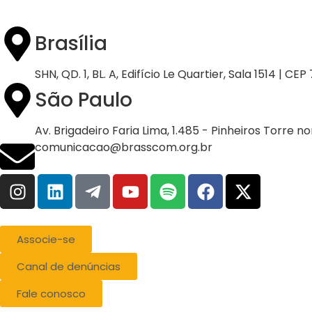
Brasília
SHN, QD. 1, BL. A, Edifício Le Quartier, Sala 1514 | CE
São Paulo
Av. Brigadeiro Faria Lima, 1.485 - Pinheiros Torre n
comunicacao@brasscom.org.br
Associe-se
Canal de denúncias
Fale conosco