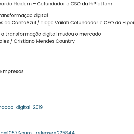
icardo Heidorn – Cofundador e CSO da HiPlatfom
ransformação digital
 da ContaAzul / Tiago Vailati Cofundador e CEO da Hipe
o a transformação digital mudou o mercado
les / Cristiano Mendes Country
s Empresas
acao-digital-2019
resa=1057&num_release=225844