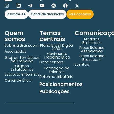
Associe-se
Canal de denúncias
Fale conosco
Quem
Temas
Comunicaç
somos
centrais
Notícias
Brasscom
Sobre a Brasscom
Plano Brasil Digital
Press Release
2030+
Associados
Associadas
Movimento
Press Release
Trabalho Ético
Grupos Temáticos
Brasscom
de Trabalho
Data centers
Eventos
Órgãos
Formação de
Estatutários
talentos
Estatuto e Normas
Reforma tributária
Canal de Ética
Posicionamentos
Publicações