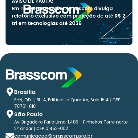
AVISO DE PAUTA:
Em TecForum Pocket, Brasscom divulga
relatório exclusivo com projeção de até R$ 2
tri em tecnologias até 2029
Brasília
SHN, QD. 1, BL. A, Edifício Le Quartier, Sala 1514 | CEP
70701-010
São Paulo
Av. Brigadeiro Faria Lima, 1.485 - Pinheiros Torre norte -
2° andar | CEP 01452-002
comunicacao@brasscom.org.br