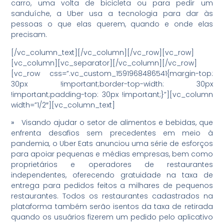
carro, uma volta de bicicleta ou para pedir um
sanduíche, a Uber usa a tecnologia para dar às
pessoas o que elas querem, quando e onde elas
precisam.
[/vc_column_text][/vc_column][/vc_row][vc_row]
[vc_column][vc_separator][/vc_column][/vc_row]
[vc_row css=”.vc_custom_1591968486541{margin-top:
30px !important;border-top-width: 30px
!important;padding-top: 30px !important;}”][vc_column
width=”1/2″][vc_column_text]
»
Visando ajudar o setor de alimentos e bebidas, que
enfrenta desafios sem precedentes em meio à
pandemia, o Uber Eats anunciou uma série de esforços
para apoiar pequenas e médias empresas, bem como
proprietários e operadores de restaurantes
independentes, oferecendo gratuidade na taxa de
entrega para pedidos feitos a milhares de pequenos
restaurantes. Todos os restaurantes cadastrados na
plataforma também serão isentos da taxa de retirada
quando os usuários fizerem um pedido pelo aplicativo