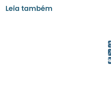
Leia também
21/05/2026
Press Release Associados
Apenas 16% rejeitam pagar taxa para ter
acesso a serviços digitais ao alugar imóvel,
Libras
revela pesquisa Datafolha
Voz
+ Acessibilidade
08/05/2026
Press Release Brasscom
Estudo da Brasscom projeta até R$ 2
trilhões em investimentos em tecnologias
até 2029