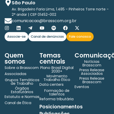
São Paulo
Av. Brigadeiro Faria Lima, 1.485 - Pinheiros Torre norte -
2° andar | CEP 01452-002
comunicacao@brasscom.org.br
Associe-se
Canal de denúncias
Fale conosco
Quem
Temas
Comunicaç
somos
centrais
Notícias
Brasscom
Sobre a Brasscom
Plano Brasil Digital
Press Release
2030+
Associados
Associadas
Movimento
Press Release
Trabalho Ético
Grupos Temáticos
Brasscom
de Trabalho
Data centers
Eventos
Órgãos
Formação de
Estatutários
talentos
Estatuto e Normas
Reforma tributária
Canal de Ética
Posicionamentos
Publicações