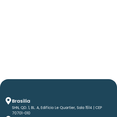
06/05/2026
Press Release Brasscom
AVISO DE PAUTA:
Em TecForum Pocket, Brasscom divulga
relatório exclusivo com projeção de até R$ 2
tri em tecnologias até 2029
Brasília
SHN, QD. 1, BL. A, Edifício Le Quartier, Sala 1514 | CEP
70701-010