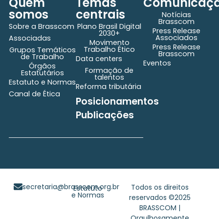
Quem
Temas
Comunicaç
somos
centrais
Notícias
Brasscom
Sobre a Brasscom
Plano Brasil Digital
Press Release
2030+
Associados
Associadas
Movimento
Press Release
Trabalho Ético
Grupos Temáticos
Brasscom
de Trabalho
Data centers
Eventos
Órgãos
Formação de
Estatutários
talentos
Estatuto e Normas
Reforma tributária
Canal de Ética
Posicionamentos
Publicações
secretaria@brasscom.org.br
Todos os direitos
Estatuto
e Normas
reservados ©2025
BRASSCOM |
Orgulhosamente