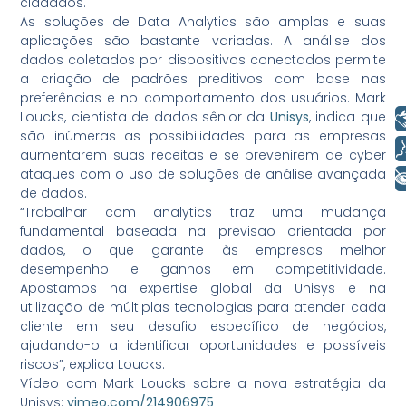
cidadãos.
As soluções de Data Analytics são amplas e suas
aplicações são bastante variadas. A análise dos
dados coletados por dispositivos conectados permite
a criação de padrões preditivos com base nas
preferências e no comportamento dos usuários. Mark
Loucks, cientista de dados sênior da
Unisys
, indica que
Libras
são inúmeras as possibilidades para as empresas
Voz
aumentarem suas receitas e se prevenirem de cyber
ataques com o uso de soluções de análise avançada
+ Acessibilidade
de dados.
“Trabalhar com analytics traz uma mudança
fundamental baseada na previsão orientada por
dados, o que garante às empresas melhor
desempenho e ganhos em competitividade.
Apostamos na expertise global da Unisys e na
utilização de múltiplas tecnologias para atender cada
cliente em seu desafio específico de negócios,
ajudando-o a identificar oportunidades e possíveis
riscos”, explica Loucks.
Vídeo com Mark Loucks sobre a nova estratégia da
Unisys:
vimeo.com/214906975