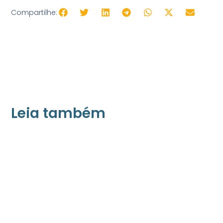
Compartilhe:
Leia também
21/05/2026
Press Release Associados
Apenas 16% rejeitam pagar taxa para ter
acesso a serviços digitais ao alugar imóvel,
revela pesquisa Datafolha