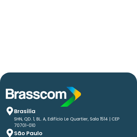
06/05/2026
Press Release Brasscom
AVISO DE PAUTA:
Em TecForum Pocket, Brasscom divulga
relatório exclusivo com projeção de até R$ 2
tri em tecnologias até 2029
Brasília
SHN, QD. 1, BL. A, Edifício Le Quartier, Sala 1514 | CEP
70701-010
São Paulo