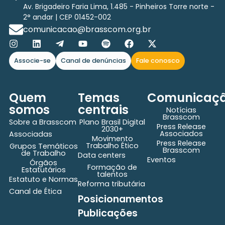
Av. Brigadeiro Faria Lima, 1.485 - Pinheiros Torre norte -
2° andar | CEP 01452-002
comunicacao@brasscom.org.br
Associe-se
Canal de denúncias
Fale conosco
Quem
Temas
Comunicaç
somos
centrais
Notícias
Brasscom
Sobre a Brasscom
Plano Brasil Digital
Press Release
2030+
Associados
Associadas
Movimento
Press Release
Trabalho Ético
Grupos Temáticos
Brasscom
de Trabalho
Data centers
Eventos
Órgãos
Formação de
Estatutários
talentos
Estatuto e Normas
Reforma tributária
Canal de Ética
Posicionamentos
Publicações