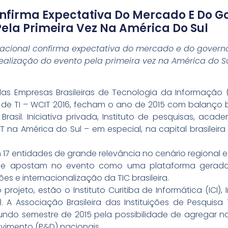
nfirma Expectativa Do Mercado E Do G
Pela Primeira Vez Na América Do Sul
acional confirma expectativa do mercado e do governo
ealização do evento pela primeira vez na América do S
s Empresas Brasileiras de Tecnologia da Informação 
 de TI – WCIT 2016, fecham o ano de 2015 com balanço
Brasil. Iniciativa privada, Instituto de pesquisas, ac
T na América do Sul – em especial, na capital brasilei
 17 entidades de grande relevância no cenário regional 
e apostam no evento como uma plataforma gerado
es e internacionalização da TIC brasileira.
rojeto, estão o Instituto Curitiba de Informática (ICI), I
 A Associação Brasileira das Instituições de Pesquisa
do semestre de 2015 pela possibilidade de agregar nov
vimento (P&D) nacionais.