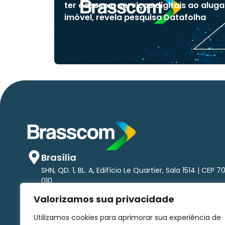
ter acesso a serviços digitais ao aluga
imóvel, revela pesquisa Datafolha
Brasília
SHN, QD. 1, BL. A, Edifício Le Quartier, Sala 1514 | CEP 7
010
São Paulo
Valorizamos sua privacidade
Av. Brigadeiro Faria Lima, 1.485 - Pinheiros Torre nort
andar | CEP 01452-002
Utilizamos cookies para aprimorar sua experiência de