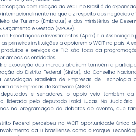
 percepção com relação ao WCIT no Brasil é de expansã
nternacionalmente no que diz respeito aos negócios e T
ileiro de Turismo (Embratur) e dos ministérios de Desen
to, Orçamento e Gestão (MPOG).
o de Exportações e Investimentos (Apex) e a Associaçã
m as primeiras instituições a apoiarem o WCIT no país. A
e produtos e serviços de TIC são foco da programação
or ambas as entidades.
rk e exposição das marcas atraíram também a particip
mação do Distrito Federal (Sinfor), do Conselho Nacion
 a Associação Brasileira de Empresas de Tecnologi
leira das Empresas de Software (ABES).
os deputados e senadores, o apoio veio também da 
o, liderada pelo deputado Izalci Lucas. No Judiciário
 mas na programação de debates do evento, que ta
strito Federal percebeu no WCIT oportunidade única de
nvolvimento da TI brasiliense, como o Parque Tecnológi