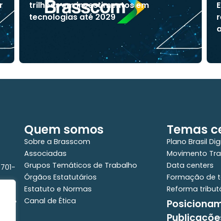
r
trilhões em investimentos em
E
tecnologias até 2029
r
a
Quem somos
Temas ce
Sobre a Brasscom
Plano Brasil Dig
Associadas
Movimento Tra
Grupos Temáticos de Trabalho
Data centers
0701-
Órgãos Estatutários
Formação de t
Estatuto e Normas
Reforma tribut
Canal de Ética
Posiciona
e - 2°
Publicaçõe