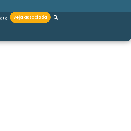
Seja associada
ato