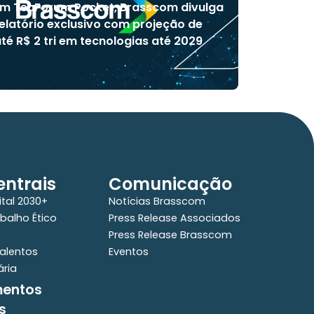
m TecForum Pocket, Brasscom divulga
elatório exclusivo com projeção de
té R$ 2 tri em tecnologias até 2029
ntrais
Comunicação
ital 2030+
Notícias Brasscom
balho Ético
Press Release Associados
Press Release Brasscom
alentos
Eventos
ária
mentos
s