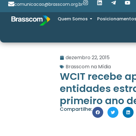
comunicacao@brasscom.org.br
Quem Somos
Posicionamento
dezembro 22, 2015
Brasscom na Mídia
WCIT recebe ap
entidades estr
primeiro ano d
Compartilhe: