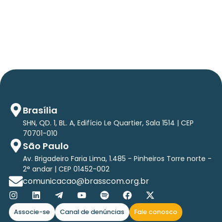
relatório exclusivo com projeção de até R$ 2
tri em tecnologias até 2029
Brasília
SHN, QD. 1, BL. A, Edifício Le Quartier, Sala 1514 | CEP
70701-010
São Paulo
Av. Brigadeiro Faria Lima, 1.485 - Pinheiros Torre norte -
2° andar | CEP 01452-002
comunicacao@brasscom.org.br
Associe-se
Canal de denúncias
Fale conosco