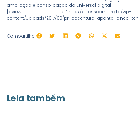
ampliação e consolidação do universal digital
[gview file=”https://brasscom.org.br/wp-
content/uploads/2017/08/pr_accenture_aponta_cinco_ten
Compartilhe:
Leia também
21/05/2026
Press Release Associados
Apenas 16% rejeitam pagar taxa para ter
acesso a serviços digitais ao alugar imóvel,