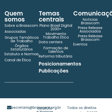
Quem
Temas
Comunicaç
somos
centrais
Notícias
Brasscom
Sobre a Brasscom
Plano Brasil Digital
Press Release
2030+
Associados
Associadas
Movimento
Press Release
Trabalho Ético
Grupos Temáticos
Brasscom
de Trabalho
Data centers
Eventos
Órgãos
Formação de
Estatutários
talentos
Estatuto e Normas
Reforma tributária
Canal de Ética
Posicionamentos
Publicações
secretaria@brasscom.org.br
Todos os direitos
Estatuto
e Normas