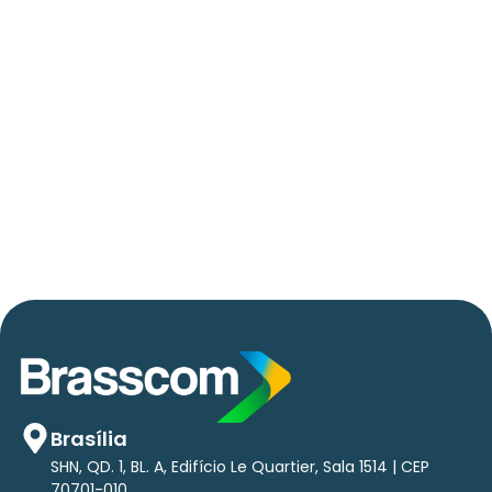
06/05/2026
Press Release Brasscom
AVISO DE PAUTA:
Em TecForum Pocket, Brasscom divulga
relatório exclusivo com projeção de até R$ 2
tri em tecnologias até 2029
Brasília
SHN, QD. 1, BL. A, Edifício Le Quartier, Sala 1514 | CEP
70701-010