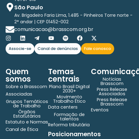
São Paulo
Av. Brigadeiro Faria Lima, 1.485 - Pinheiros Torre norte -
2° andar | CEP 01452-002
comunicacao@brasscom.org.br
Associe-se
Canal de denúncias
Fale conosco
Quem
Temas
Comunicaç
somos
centrais
Notícias
Brasscom
Sobre a Brasscom
Plano Brasil Digital
Press Release
2030+
Associados
Associadas
Movimento
Press Release
Trabalho Ético
Grupos Temáticos
Brasscom
de Trabalho
Data centers
Eventos
Órgãos
Formação de
Estatutários
talentos
Estatuto e Normas
Reforma tributária
Canal de Ética
Posicionamentos