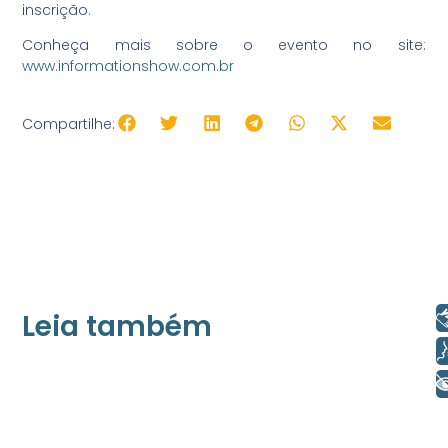
inscrição.
Conheça mais sobre o evento no site:
www.informationshow.com.br
Compartilhe:
Libras
Leia também
Voz
21/05/2026
+ Acessibilidade
Press Release Associados
Apenas 16% rejeitam pagar taxa para ter
acesso a serviços digitais ao alugar imóvel,