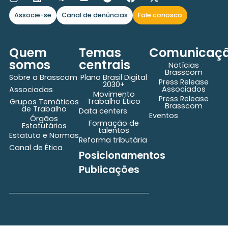
Associe-se
Canal de denúncias
Fale conosco
Quem
Temas
Comunicaç
somos
centrais
Notícias
Brasscom
Sobre a Brasscom
Plano Brasil Digital
Press Release
2030+
Associados
Associadas
Movimento
Press Release
Trabalho Ético
Grupos Temáticos
Brasscom
de Trabalho
Data centers
Eventos
Órgãos
Formação de
Estatutários
talentos
Estatuto e Normas
Reforma tributária
Canal de Ética
Posicionamentos
Publicações