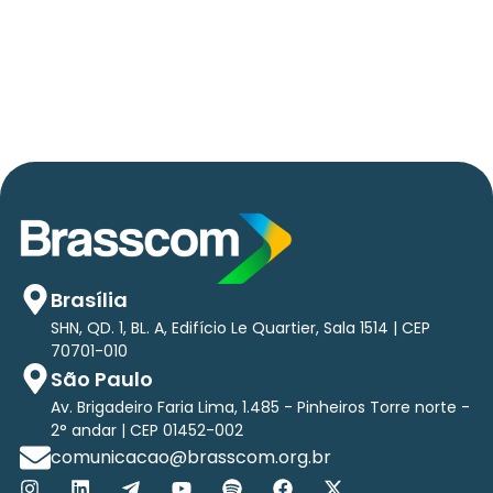
Em TecForum Pocket, Brasscom divulga
relatório exclusivo com projeção de até R$ 2
tri em tecnologias até 2029
Brasília
SHN, QD. 1, BL. A, Edifício Le Quartier, Sala 1514 | CEP
70701-010
São Paulo
Av. Brigadeiro Faria Lima, 1.485 - Pinheiros Torre norte -
2° andar | CEP 01452-002
comunicacao@brasscom.org.br