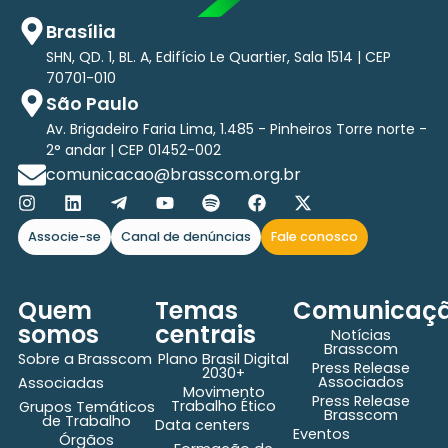
Brasília
SHN, QD. 1, BL. A, Edifício Le Quartier, Sala 1514 | CEP
70701-010
São Paulo
Av. Brigadeiro Faria Lima, 1.485 - Pinheiros Torre norte -
2° andar | CEP 01452-002
comunicacao@brasscom.org.br
Associe-se
Canal de denúncias
Fale conosco
Quem
Temas
Comunicaç
somos
centrais
Notícias
Brasscom
Sobre a Brasscom
Plano Brasil Digital
Press Release
2030+
Associados
Associadas
Movimento
Press Release
Trabalho Ético
Grupos Temáticos
Brasscom
de Trabalho
Data centers
Eventos
Órgãos