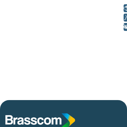
até 2029
Libras
Voz
+ Acessibilidade
06/05/2026
Press Release Brasscom
AVISO DE PAUTA:
Em TecForum Pocket, Brasscom divulga
relatório exclusivo com projeção de até R$ 2
tri em tecnologias até 2029