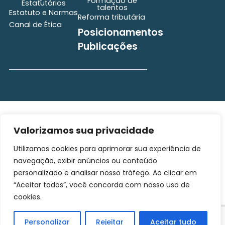
Formação de
Estatutários
talentos
Estatuto e Normas
Reforma tributária
Canal de Ética
Posicionamentos
Publicações
secretaria@brasscom.org.br
Todos os direitos
Estatuto
e Normas
Valorizamos sua privacidade
reservados ©2025
BRASSCOM |
Utilizamos cookies para aprimorar sua experiência de
Orgulhosamente
navegação, exibir anúncios ou conteúdo
desenvolvido por
Gim
personalizado e analisar nosso tráfego. Ao clicar em
Digital
“Aceitar todos”, você concorda com nosso uso de
cookies.
Personalizar
Rejeitar
Aceitar tudo