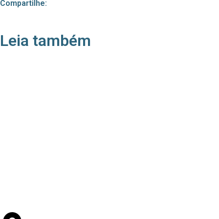
Compartilhe:
Leia também
21/05/2026
Press Release Associados
Apenas 16% rejeitam pagar taxa para ter acesso
a serviços digitais ao alugar imóvel, revela
pesquisa Datafolha