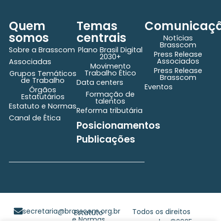
Quem
Temas
Comunicaç
somos
centrais
Notícias
Brasscom
Sobre a Brasscom
Plano Brasil Digital
Press Release
2030+
Associados
Associadas
Movimento
Press Release
Trabalho Ético
Grupos Temáticos
Brasscom
de Trabalho
Data centers
Eventos
Órgãos
Formação de
Estatutários
talentos
Estatuto e Normas
Reforma tributária
Canal de Ética
Posicionamentos
Publicações
secretaria@brasscom.org.br
Todos os direitos
Estatuto
e Normas