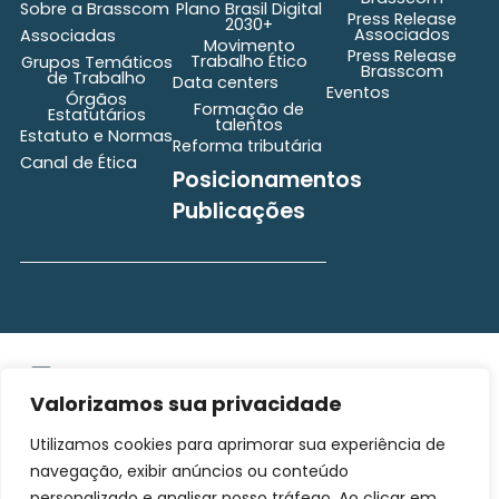
Sobre a Brasscom
Plano Brasil Digital
Press Release
2030+
Associados
Associadas
Movimento
Press Release
Trabalho Ético
Grupos Temáticos
Brasscom
de Trabalho
Data centers
Eventos
Órgãos
Formação de
Estatutários
talentos
Estatuto e Normas
Reforma tributária
Canal de Ética
Posicionamentos
Publicações
secretaria@brasscom.org.br
Todos os direitos
Estatuto
e Normas
reservados ©2025
Valorizamos sua privacidade
BRASSCOM |
Utilizamos cookies para aprimorar sua experiência de
Orgulhosamente
desenvolvido por
Gim
navegação, exibir anúncios ou conteúdo
Digital
personalizado e analisar nosso tráfego. Ao clicar em