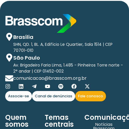
Brasília
SHN, QD. 1, BL. A, Edifício Le Quartier, Sala 1514 | CEP
70701-010
São Paulo
Av. Brigadeiro Faria Lima, 1.485 - Pinheiros Torre norte -
2° andar | CEP 01452-002
comunicacao@brasscom.org.br
Associe-se
Canal de denúncias
Fale conosco
Quem
Temas
Comunicaç
somos
centrais
Notícias
Brasscom