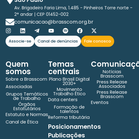
Av. Brigadeiro Faria Lima, 1.485 - Pinheiros Torre norte -
2° andar | CEP 01452-002
comunicacao@brasscom.org.br
Associe-se
Canal de denúncias
Fale conosco
Quem
Temas
Comunicaç
somos
centrais
Notícias
Brasscom
Sobre a Brasscom
Plano Brasil Digital
Press Release
2030+
Associados
Associadas
Movimento
Press Release
Trabalho Ético
Grupos Temáticos
Brasscom
de Trabalho
Data centers
Eventos
Órgãos
Formação de
Estatutários
talentos
Estatuto e Normas
Reforma tributária
Canal de Ética
Posicionamentos
Publicações