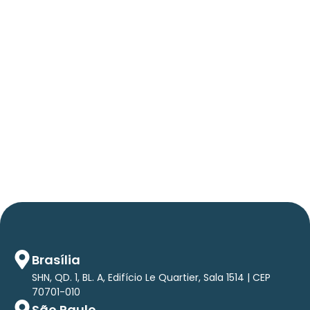
06/05/2026
Press Release Brasscom
AVISO DE PAUTA:
Em TecForum Pocket, Brasscom divulga
relatório exclusivo com projeção de até R$ 2
tri em tecnologias até 2029
Brasília
SHN, QD. 1, BL. A, Edifício Le Quartier, Sala 1514 | CEP
70701-010
São Paulo