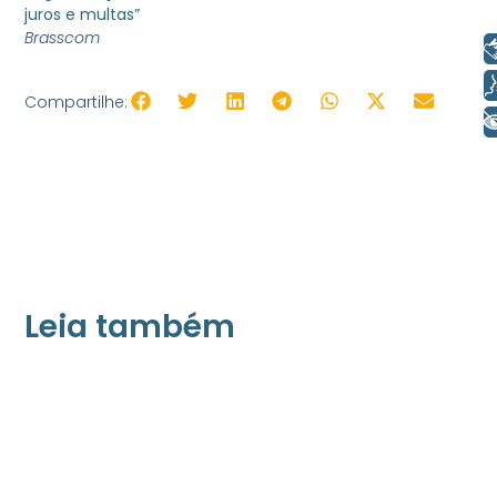
juros e multas”
Brasscom
Libras
Voz
Compartilhe:
+ Acessibilidade
Leia também
21/05/2026
Press Release Associados
Apenas 16% rejeitam pagar taxa para ter
acesso a serviços digitais ao alugar imóvel,
revela pesquisa Datafolha