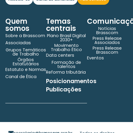
Quem
Temas
Comunicaç
somos
centrais
Notícias
Brasscom
Sobre a Brasscom
Plano Brasil Digital
Press Release
2030+
Associados
Associadas
Movimento
Press Release
Trabalho Ético
Grupos Temáticos
Brasscom
de Trabalho
Data centers
Eventos
Órgãos
Formação de
Estatutários
talentos
Estatuto e Normas
Reforma tributária
Canal de Ética
Posicionamentos
Publicações
secretaria@brasscom.org.br