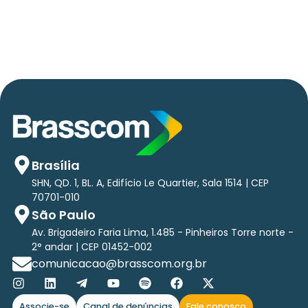
tri em tecnologias até 2029
Brasília
SHN, QD. 1, BL. A, Edifício Le Quartier, Sala 1514 | CEP
70701-010
São Paulo
Av. Brigadeiro Faria Lima, 1.485 - Pinheiros Torre norte -
2° andar | CEP 01452-002
comunicacao@brasscom.org.br
Associe-se
Canal de denúncias
Fale conosco