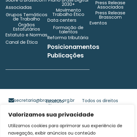
Press Release
2030+
Associados
Associadas
Movimento
Press Release
Trabalho Ético
Grupos Temáticos
Brasscom
de Trabalho
Data centers
Eventos
Órgãos
Formação de
Estatutários
talentos
Estatuto e Normas
Reforma tributária
Canal de Ética
Posicionamentos
Publicações
secretaria@brasscom.org.br
Todos os direitos
Estatuto
e Normas
reservados ©2025
BRASSCOM |
Valorizamos sua privacidade
Orgulhosamente
Utilizamos cookies para aprimorar sua experiência de
desenvolvido por
Gim
Digital
navegação, exibir anúncios ou conteúdo