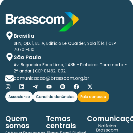
Brasília
SHN, QD. 1, BL. A, Edifício Le Quartier, Sala 1514 | CEP
70701-010
São Paulo
Av. Brigadeiro Faria Lima, 1.485 - Pinheiros Torre norte -
2° andar | CEP 01452-002
comunicacao@brasscom.org.br
Associe-se
Canal de denúncias
Fale conosco
Quem
Temas
Comunicaç
somos
centrais
Notícias
Brasscom
Sobre a Brasscom
Plano Brasil Digital