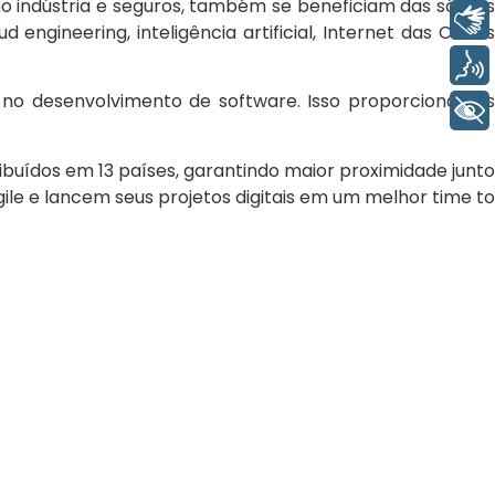
mo indústria e seguros, também se beneficiam das sólidas
Libras
gineering, inteligência artificial, Internet das Coisas
Voz
e no desenvolvimento de software. Isso proporciona aos
+ Acessibilidade
uídos em 13 países, garantindo maior proximidade junto
gile e lancem seus projetos digitais em um melhor time to