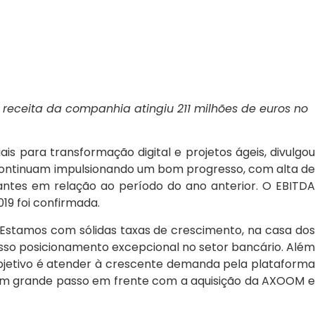
 receita da companhia atingiu 211 milhões de euros no
is para transformação digital e projetos ágeis, divulgo
es continuam impulsionando um bom progresso, com alta de
ntes em relação ao período do ano anterior. O EBITD
019 foi confirmada.
Estamos com sólidas taxas de crescimento, na casa do
nosso posicionamento excepcional no setor bancário. Além
 objetivo é atender à crescente demanda pela plataforma
s um grande passo em frente com a aquisição da AXOOM e