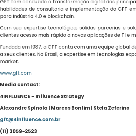
GFT tem conduzido a transformação digital das principai
habilidades de consultoria e implementação da GFT em to
para Indústria 4.0 e blockchain.
Com sua expertise tecnológica, sólidas parcerias e so
clientes acesso mais rápido a novas aplicações de TI e m
Fundada em 1987, a GFT conta com uma equipe global de
a seus clientes. No Brasil, a expertise em tecnologias e
market.
www.gft.com
Media contact:
4INFLUENCE – Influence Strategy
Alexandre Spínola | Marcos Bonfim | Stela Zeferino
gft@4influence.com.br
(11) 3059-2523