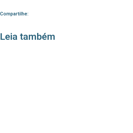
Compartilhe:
Leia também
21/05/2026
Press Release Associados
Apenas 16% rejeitam pagar taxa para ter acesso
a serviços digitais ao alugar imóvel, revela
pesquisa Datafolha