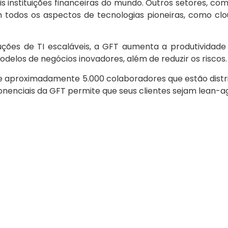
s instituições financeiras do mundo. Outros setores, co
dos os aspectos de tecnologias pioneiras, como cloud en
luções de TI escaláveis, a GFT aumenta a produtividad
odelos de negócios inovadores, além de reduzir os riscos.
 aproximadamente 5.000 colaboradores que estão distrib
xponenciais da GFT permite que seus clientes sejam lean-a