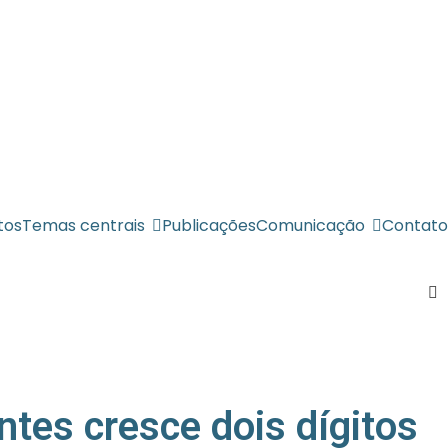
tos
Temas centrais
Publicações
Comunicação
Contato
ntes cresce dois dígitos