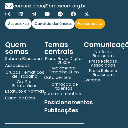
comunicacao@brasscom.org.br
Associe-se
Canal de denúncias
Fale conosco
Quem
Temas
Comunicaç
somos
centrais
Notícias
Brasscom
Sobre a Brasscom
Plano Brasil Digital
Press Release
2030+
Associados
Associadas
Movimento
Press Release
Trabalho Ético
Grupos Temáticos
Brasscom
de Trabalho
Data centers
Eventos
Órgãos
Formação de
Estatutários
talentos
Estatuto e Normas
Reforma tributária
Canal de Ética
Posicionamentos
Publicações