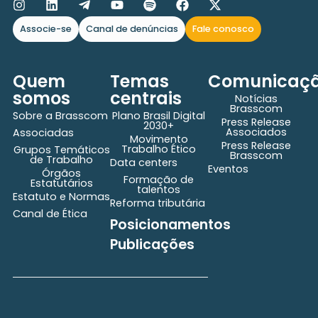
Associe-se
Canal de denúncias
Fale conosco
Quem
Temas
Comunicaç
somos
centrais
Notícias
Brasscom
Sobre a Brasscom
Plano Brasil Digital
Press Release
2030+
Associados
Associadas
Movimento
Press Release
Trabalho Ético
Grupos Temáticos
Brasscom
de Trabalho
Data centers
Eventos
Órgãos
Formação de
Estatutários
talentos
Estatuto e Normas
Reforma tributária
Canal de Ética
Posicionamentos
Publicações