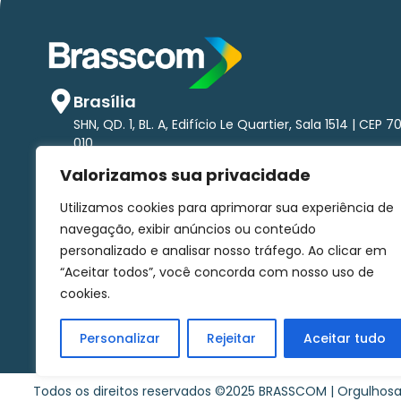
Brasília
SHN, QD. 1, BL. A, Edifício Le Quartier, Sala 1514 | CEP 7
010
São Paulo
Valorizamos sua privacidade
Av. Brigadeiro Faria Lima, 1.485 - Pinheiros Torre nort
andar | CEP 01452-002
Utilizamos cookies para aprimorar sua experiência de
comunicacao@brasscom.org.br
navegação, exibir anúncios ou conteúdo
personalizado e analisar nosso tráfego. Ao clicar em
“Aceitar todos”, você concorda com nosso uso de
Associe-se
Canal de denúncias
Fale conosco
cookies.
Personalizar
Rejeitar
Aceitar tudo
Todos os direitos reservados ©2025 BRASSCOM | Orgulho