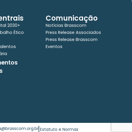
ntrais
Comunicação
ital 2030+
Notícias Brasscom
balho Ético
Press Release Associados
Press Release Brasscom
alentos
Eventos
ária
mentos
s
ia@brasscom.org.br
Estatuto e Normas