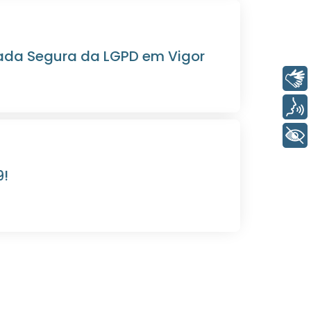
rada Segura da LGPD em Vigor
Libras
Voz
+ Acessibilidade
9!